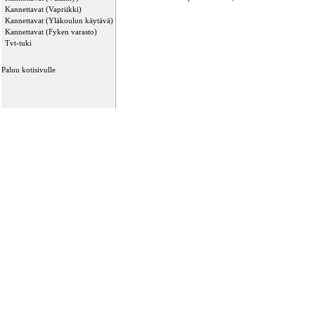
Kannettavat (Vapriikki)
Kannettavat (Yläkoulun käytävä)
Kannettavat (Fyken varasto)
Tvt-tuki
Paluu kotisivulle