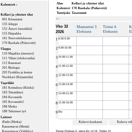
Alue
Kellari ja yhteiset tilat
Kalenterit :
Kalenteri
170 Ruokala (Puhuvetti)
Tuntijako
Tasatunnit
Kellari ja yhteiset tilat
<<
001 Kömmänä
135 Jeleppi
Vko 32
Maanantai 3.
Tiistai 4.
K
152 Ämyri (musiikki)
Elokuuta
Elokuuta
E
2026
155 Haipakka
161 Neuvotteluhuone
1
8.00-9.00
170 Ruokala (Puhuvetti)
2
9.00-10.00
Ulappa
110 Majakka (tietotori)
3
10.00-11.00
111 Vilimi (elokuvatila)
112 Kammari
4
11.00-12.00
201 Biologia
203 Fysiikka ja kemia
5
12.00-13.00
Nuokkari (Kirjastotila)
Vapriikki
6
13.00-14.00
181 Kotitalous (Kööki)
183 Tekstiilityö
7
14.00-15.00
184 Kuvataide
185 Kuvataide2
8
15.00-16.00
186 Metka
188 Tekninen työ
9
Ilta
Laitteet
iPadit (Metka)
Kuluva kuukausi
Kuluva vi
Kannettavat (Mettä)
Kannettavat (Väläkky)
Torstai Elokuun 6. päivä klo 14:18, Viikko 32