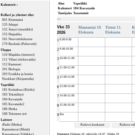
Alue
Vapriikki
Kalenterit :
Kalenteri
184 Kuvataide
Tuntijako
Tasatunnit
Kellari ja yhteiset tilat
<<
001 Kömmänä
135 Jeleppi
Vko 33
Maanantai 10.
Tiistai 11.
K
152 Ämyri (musiikki)
Elokuuta
Elokuuta
E
2026
155 Haipakka
161 Neuvotteluhuone
1
8.00-9.00
170 Ruokala (Puhuvetti)
2
9.00-10.00
Ulappa
110 Majakka (tietotori)
3
10.00-11.00
111 Vilimi (elokuvatila)
112 Kammari
4
11.00-12.00
201 Biologia
203 Fysiikka ja kemia
5
12.00-13.00
Nuokkari (Kirjastotila)
Vapriikki
6
13.00-14.00
181 Kotitalous (Kööki)
183 Tekstiilityö
7
14.00-15.00
184 Kuvataide
185 Kuvataide2
8
15.00-16.00
186 Metka
188 Tekninen työ
9
Ilta
Laitteet
iPadit (Metka)
Kuluva kuukausi
Kuluva vi
Kannettavat (Mettä)
Kannettavat (Väläkky)
Maanantai Elokuun 10. päivä klo 14:47, Viikko 33