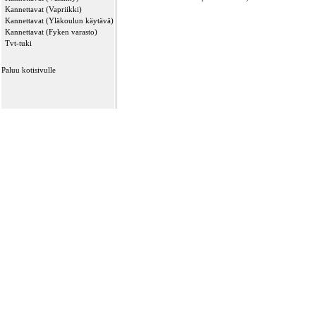
Kannettavat (Vapriikki)
Kannettavat (Yläkoulun käytävä)
Kannettavat (Fyken varasto)
Tvt-tuki
Paluu kotisivulle