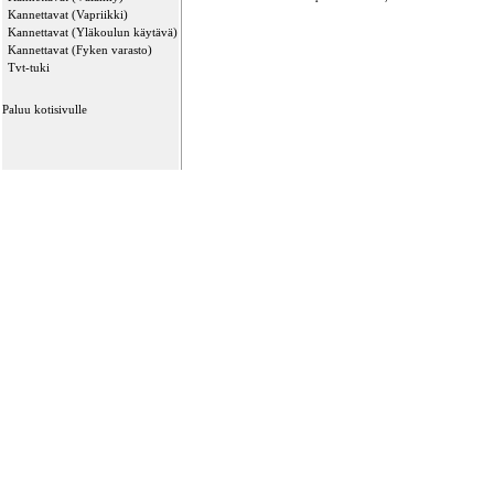
Kannettavat (Vapriikki)
Kannettavat (Yläkoulun käytävä)
Kannettavat (Fyken varasto)
Tvt-tuki
Paluu kotisivulle