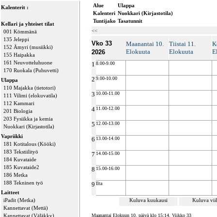
Alue
Ulappa
Kalenterit :
Kalenteri
Nuokkari (Kirjastotila)
Tuntijako
Tasatunnit
Kellari ja yhteiset tilat
<<
001 Kömmänä
135 Jeleppi
Vko 33
Maanantai 10.
Tiistai 11.
K
152 Ämyri (musiikki)
Elokuuta
Elokuuta
E
2026
155 Haipakka
161 Neuvotteluhuone
1
8.00-9.00
170 Ruokala (Puhuvetti)
2
9.00-10.00
Ulappa
110 Majakka (tietotori)
3
10.00-11.00
111 Vilimi (elokuvatila)
112 Kammari
4
11.00-12.00
201 Biologia
203 Fysiikka ja kemia
5
12.00-13.00
Nuokkari (Kirjastotila)
Vapriikki
6
13.00-14.00
181 Kotitalous (Kööki)
183 Tekstiilityö
7
14.00-15.00
184 Kuvataide
185 Kuvataide2
8
15.00-16.00
186 Metka
188 Tekninen työ
9
Ilta
Laitteet
iPadit (Metka)
Kuluva kuukausi
Kuluva vi
Kannettavat (Mettä)
Kannettavat (Väläkky)
Maanantai Elokuun 10. päivä klo 15:14, Viikko 33