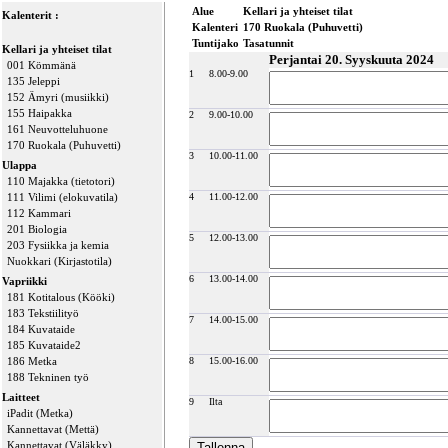
Alue
Kellari ja yhteiset tilat
Kalenterit :
Kalenteri
170 Ruokala (Puhuvetti)
Tuntijako
Tasatunnit
Kellari ja yhteiset tilat
Perjantai 20. Syyskuuta 2024
001 Kömmänä
1
8.00-9.00
135 Jeleppi
152 Ämyri (musiikki)
155 Haipakka
2
9.00-10.00
161 Neuvotteluhuone
170 Ruokala (Puhuvetti)
3
10.00-11.00
Ulappa
110 Majakka (tietotori)
111 Vilimi (elokuvatila)
4
11.00-12.00
112 Kammari
201 Biologia
5
12.00-13.00
203 Fysiikka ja kemia
Nuokkari (Kirjastotila)
6
13.00-14.00
Vapriikki
181 Kotitalous (Kööki)
183 Tekstiilityö
7
14.00-15.00
184 Kuvataide
185 Kuvataide2
186 Metka
8
15.00-16.00
188 Tekninen työ
Laitteet
9
Ilta
iPadit (Metka)
Kannettavat (Mettä)
Kannettavat (Väläkky)