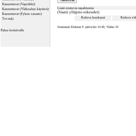
Kannettavat (Vapriikki)
Lisää toistuvia tapahtumia
Kannettavat (Yläkoulun käytävä)
(Vaatii ylläpito-oikeudet)
Kannettavat (Fyken varasto)
Kuluva kuukausi
Kuluva vi
Tvt-tuki
Sunnuntai Elokuun 9. päivä klo 14:49, Viikko 33
Paluu kotisivulle