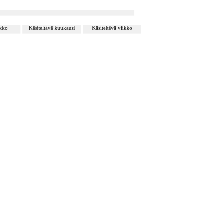
ikko
Käsiteltävä kuukausi
Käsiteltävä viikko