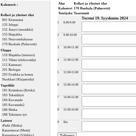
Alue
Kellari ja yhteiset tilat
Kalenterit :
Kalenteri
170 Ruokala (Puhuvetti)
Tuntijako
Tasatunnit
Kellari ja yhteiset tilat
Torstai 19. Syyskuuta 2024
001 Kömmänä
1
8.00-9.00
135 Jeleppi
152 Ämyri (musiikki)
155 Haipakka
2
9.00-10.00
161 Neuvotteluhuone
170 Ruokala (Puhuvetti)
3
10.00-11.00
Ulappa
110 Majakka (tietotori)
111 Vilimi (elokuvatila)
4
11.00-12.00
112 Kammari
201 Biologia
5
12.00-13.00
203 Fysiikka ja kemia
Nuokkari (Kirjastotila)
6
13.00-14.00
Vapriikki
181 Kotitalous (Kööki)
183 Tekstiilityö
7
14.00-15.00
184 Kuvataide
185 Kuvataide2
186 Metka
8
15.00-16.00
188 Tekninen työ
Laitteet
9
Ilta
iPadit (Metka)
Kannettavat (Mettä)
Kannettavat (Väläkky)