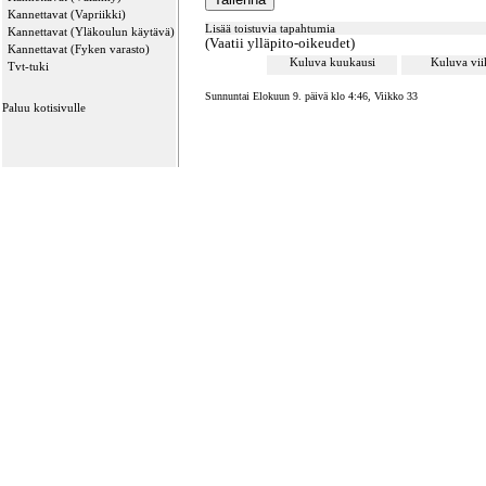
Kannettavat (Vapriikki)
Lisää toistuvia tapahtumia
Kannettavat (Yläkoulun käytävä)
(Vaatii ylläpito-oikeudet)
Kannettavat (Fyken varasto)
Kuluva kuukausi
Kuluva vi
Tvt-tuki
Sunnuntai Elokuun 9. päivä klo 4:46, Viikko 33
Paluu kotisivulle