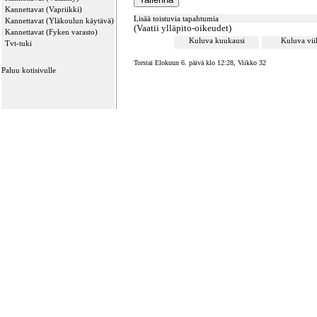
Kannettavat (Vapriikki)
Lisää toistuvia tapahtumia
Kannettavat (Yläkoulun käytävä)
(Vaatii ylläpito-oikeudet)
Kannettavat (Fyken varasto)
Kuluva kuukausi
Kuluva vi
Tvt-tuki
Torstai Elokuun 6. päivä klo 12:28, Viikko 32
Paluu kotisivulle