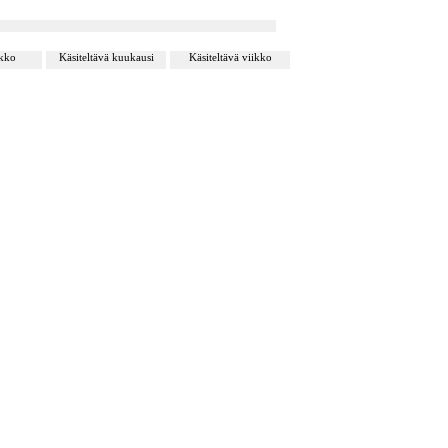
ikko
Käsiteltävä kuukausi
Käsiteltävä viikko