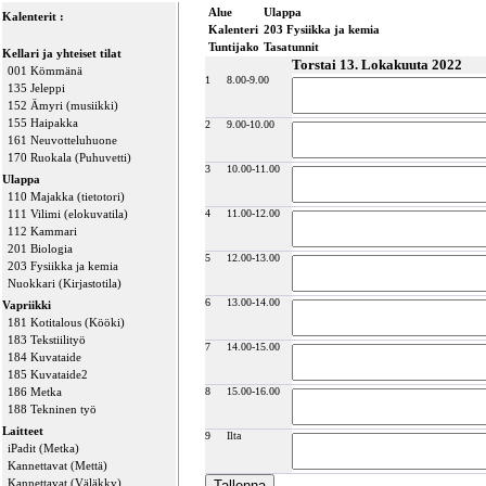
Alue
Ulappa
Kalenterit :
Kalenteri
203 Fysiikka ja kemia
Tuntijako
Tasatunnit
Kellari ja yhteiset tilat
Torstai 13. Lokakuuta 2022
001 Kömmänä
1
8.00-9.00
135 Jeleppi
152 Ämyri (musiikki)
155 Haipakka
2
9.00-10.00
161 Neuvotteluhuone
170 Ruokala (Puhuvetti)
3
10.00-11.00
Ulappa
110 Majakka (tietotori)
111 Vilimi (elokuvatila)
4
11.00-12.00
112 Kammari
201 Biologia
5
12.00-13.00
203 Fysiikka ja kemia
Nuokkari (Kirjastotila)
6
13.00-14.00
Vapriikki
181 Kotitalous (Kööki)
183 Tekstiilityö
7
14.00-15.00
184 Kuvataide
185 Kuvataide2
186 Metka
8
15.00-16.00
188 Tekninen työ
Laitteet
9
Ilta
iPadit (Metka)
Kannettavat (Mettä)
Kannettavat (Väläkky)