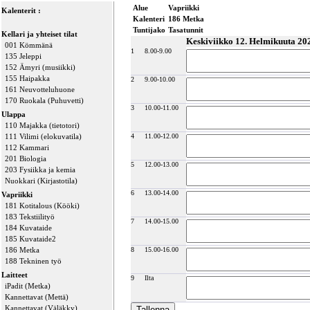
Alue
Vapriikki
Kalenterit :
Kalenteri
186 Metka
Tuntijako
Tasatunnit
Kellari ja yhteiset tilat
Keskiviikko 12. Helmikuuta 20
001 Kömmänä
1
8.00-9.00
135 Jeleppi
152 Ämyri (musiikki)
155 Haipakka
2
9.00-10.00
161 Neuvotteluhuone
170 Ruokala (Puhuvetti)
3
10.00-11.00
Ulappa
110 Majakka (tietotori)
111 Vilimi (elokuvatila)
4
11.00-12.00
112 Kammari
201 Biologia
5
12.00-13.00
203 Fysiikka ja kemia
Nuokkari (Kirjastotila)
6
13.00-14.00
Vapriikki
181 Kotitalous (Kööki)
183 Tekstiilityö
7
14.00-15.00
184 Kuvataide
185 Kuvataide2
186 Metka
8
15.00-16.00
188 Tekninen työ
Laitteet
9
Ilta
iPadit (Metka)
Kannettavat (Mettä)
Kannettavat (Väläkky)