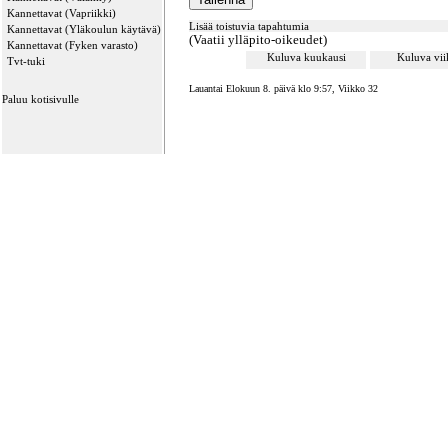
Kannettavat (Vapriikki)
Lisää toistuvia tapahtumia
Kannettavat (Yläkoulun käytävä)
(Vaatii ylläpito-oikeudet)
Kannettavat (Fyken varasto)
Kuluva kuukausi
Kuluva vi
Tvt-tuki
Lauantai Elokuun 8. päivä klo 9:57, Viikko 32
Paluu kotisivulle