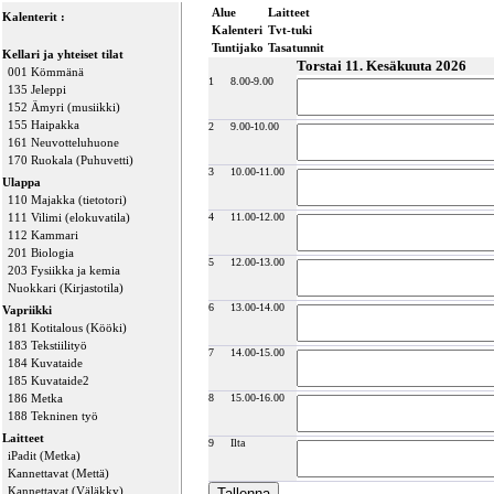
Alue
Laitteet
Kalenterit :
Kalenteri
Tvt-tuki
Tuntijako
Tasatunnit
Kellari ja yhteiset tilat
Torstai 11. Kesäkuuta 2026
001 Kömmänä
1
8.00-9.00
135 Jeleppi
152 Ämyri (musiikki)
155 Haipakka
2
9.00-10.00
161 Neuvotteluhuone
170 Ruokala (Puhuvetti)
3
10.00-11.00
Ulappa
110 Majakka (tietotori)
111 Vilimi (elokuvatila)
4
11.00-12.00
112 Kammari
201 Biologia
5
12.00-13.00
203 Fysiikka ja kemia
Nuokkari (Kirjastotila)
6
13.00-14.00
Vapriikki
181 Kotitalous (Kööki)
183 Tekstiilityö
7
14.00-15.00
184 Kuvataide
185 Kuvataide2
186 Metka
8
15.00-16.00
188 Tekninen työ
Laitteet
9
Ilta
iPadit (Metka)
Kannettavat (Mettä)
Kannettavat (Väläkky)