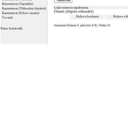
Kannettavat (Vapriikki)
Lisää toistuvia tapahtumia
Kannettavat (Yläkoulun käytävä)
(Vaatii ylläpito-oikeudet)
Kannettavat (Fyken varasto)
Kuluva kuukausi
Kuluva vi
Tvt-tuki
Sunnuntai Elokuun 9. päivä klo 8:26, Viikko 33
Paluu kotisivulle