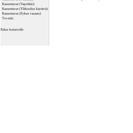
Kannettavat (Vapriikki)
Kannettavat (Yläkoulun käytävä)
Kannettavat (Fyken varasto)
Tvt-tuki
Paluu kotisivulle