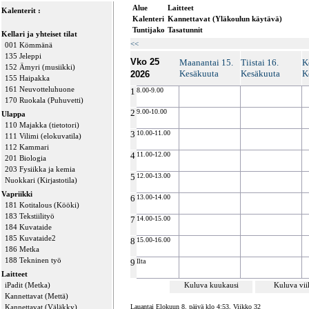
Alue
Laitteet
Kalenterit :
Kalenteri
Kannettavat (Yläkoulun käytävä)
Tuntijako
Tasatunnit
Kellari ja yhteiset tilat
<<
001 Kömmänä
135 Jeleppi
Vko 25
Maanantai 15.
Tiistai 16.
K
152 Ämyri (musiikki)
Kesäkuuta
Kesäkuuta
K
2026
155 Haipakka
161 Neuvotteluhuone
1
8.00-9.00
170 Ruokala (Puhuvetti)
2
9.00-10.00
Ulappa
110 Majakka (tietotori)
3
10.00-11.00
111 Vilimi (elokuvatila)
112 Kammari
4
11.00-12.00
201 Biologia
203 Fysiikka ja kemia
5
12.00-13.00
Nuokkari (Kirjastotila)
Vapriikki
6
13.00-14.00
181 Kotitalous (Kööki)
183 Tekstiilityö
7
14.00-15.00
184 Kuvataide
185 Kuvataide2
8
15.00-16.00
186 Metka
188 Tekninen työ
9
Ilta
Laitteet
iPadit (Metka)
Kuluva kuukausi
Kuluva vi
Kannettavat (Mettä)
Kannettavat (Väläkky)
Lauantai Elokuun 8. päivä klo 4:53, Viikko 32