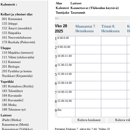
Alue
Laitteet
Kalenterit :
Kalenteri
Kannettavat (Yläkoulun käytävä)
Tuntijako
Tasatunnit
Kellari ja yhteiset tilat
<<
001 Kömmänä
135 Jeleppi
Vko 28
Maanantai 7.
Tiistai 8.
K
152 Ämyri (musiikki)
Heinäkuuta
Heinäkuuta
H
2025
155 Haipakka
161 Neuvotteluhuone
1
8.00-9.00
170 Ruokala (Puhuvetti)
2
9.00-10.00
Ulappa
110 Majakka (tietotori)
3
10.00-11.00
111 Vilimi (elokuvatila)
112 Kammari
4
11.00-12.00
201 Biologia
203 Fysiikka ja kemia
5
12.00-13.00
Nuokkari (Kirjastotila)
Vapriikki
6
13.00-14.00
181 Kotitalous (Kööki)
183 Tekstiilityö
7
14.00-15.00
184 Kuvataide
185 Kuvataide2
8
15.00-16.00
186 Metka
188 Tekninen työ
9
Ilta
Laitteet
iPadit (Metka)
Kuluva kuukausi
Kuluva vi
Kannettavat (Mettä)
Kannettavat (Väläkky)
Perjantai Elokuun 7. päivä klo 7:44, Viikko 32