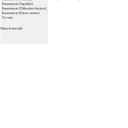
Kannettavat (Vapriikki)
Kannettavat (Yläkoulun käytävä)
Kannettavat (Fyken varasto)
Tvt-tuki
Paluu kotisivulle