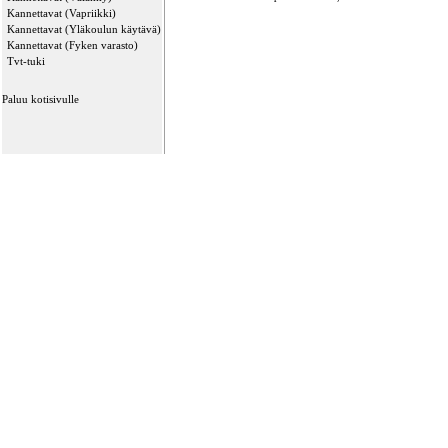
Kannettavat (Vapriikki)
Kannettavat (Yläkoulun käytävä)
Kannettavat (Fyken varasto)
Tvt-tuki
Paluu kotisivulle