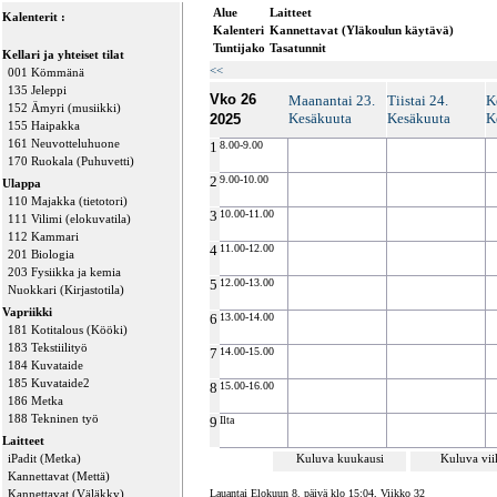
Alue
Laitteet
Kalenterit :
Kalenteri
Kannettavat (Yläkoulun käytävä)
Tuntijako
Tasatunnit
Kellari ja yhteiset tilat
<<
001 Kömmänä
135 Jeleppi
Vko 26
Maanantai 23.
Tiistai 24.
K
152 Ämyri (musiikki)
Kesäkuuta
Kesäkuuta
K
2025
155 Haipakka
161 Neuvotteluhuone
1
8.00-9.00
170 Ruokala (Puhuvetti)
2
9.00-10.00
Ulappa
110 Majakka (tietotori)
3
10.00-11.00
111 Vilimi (elokuvatila)
112 Kammari
4
11.00-12.00
201 Biologia
203 Fysiikka ja kemia
5
12.00-13.00
Nuokkari (Kirjastotila)
Vapriikki
6
13.00-14.00
181 Kotitalous (Kööki)
183 Tekstiilityö
7
14.00-15.00
184 Kuvataide
185 Kuvataide2
8
15.00-16.00
186 Metka
188 Tekninen työ
9
Ilta
Laitteet
iPadit (Metka)
Kuluva kuukausi
Kuluva vi
Kannettavat (Mettä)
Kannettavat (Väläkky)
Lauantai Elokuun 8. päivä klo 15:04, Viikko 32