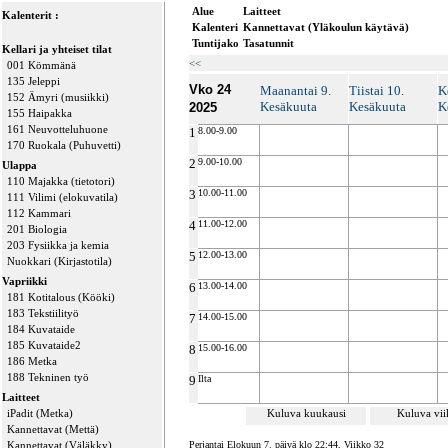
Alue
Laitteet
Kalenterit :
Kalenteri
Kannettavat (Yläkoulun käytävä)
Tuntijako
Tasatunnit
Kellari ja yhteiset tilat
<<
001 Kömmänä
135 Jeleppi
Vko 24
Maanantai 9.
Tiistai 10.
K
152 Ämyri (musiikki)
Kesäkuuta
Kesäkuuta
K
2025
155 Haipakka
161 Neuvotteluhuone
1
8.00-9.00
170 Ruokala (Puhuvetti)
2
9.00-10.00
Ulappa
110 Majakka (tietotori)
3
10.00-11.00
111 Vilimi (elokuvatila)
112 Kammari
4
11.00-12.00
201 Biologia
203 Fysiikka ja kemia
5
12.00-13.00
Nuokkari (Kirjastotila)
Vapriikki
6
13.00-14.00
181 Kotitalous (Kööki)
183 Tekstiilityö
7
14.00-15.00
184 Kuvataide
185 Kuvataide2
8
15.00-16.00
186 Metka
188 Tekninen työ
9
Ilta
Laitteet
iPadit (Metka)
Kuluva kuukausi
Kuluva vi
Kannettavat (Mettä)
Kannettavat (Väläkky)
Perjantai Elokuun 7. päivä klo 22:44, Viikko 32