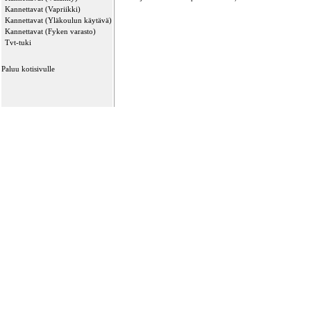
Kannettavat (Vapriikki)
Kannettavat (Yläkoulun käytävä)
Kannettavat (Fyken varasto)
Tvt-tuki
Paluu kotisivulle