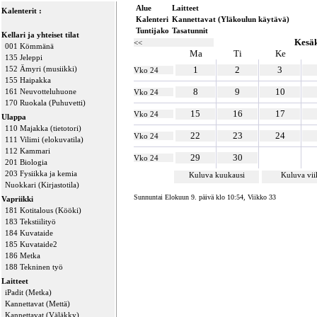
Alue
Laitteet
Kalenterit :
Kalenteri
Kannettavat (Yläkoulun käytävä)
Tuntijako
Tasatunnit
Kellari ja yhteiset tilat
Kesä
<<
001 Kömmänä
Ma
Ti
Ke
135 Jeleppi
152 Ämyri (musiikki)
1
2
3
Vko 24
155 Haipakka
8
9
10
161 Neuvotteluhuone
Vko 24
170 Ruokala (Puhuvetti)
15
16
17
Vko 24
Ulappa
110 Majakka (tietotori)
22
23
24
Vko 24
111 Vilimi (elokuvatila)
112 Kammari
29
30
Vko 24
201 Biologia
203 Fysiikka ja kemia
Kuluva kuukausi
Kuluva vi
Nuokkari (Kirjastotila)
Sunnuntai Elokuun 9. päivä klo 10:54, Viikko 33
Vapriikki
181 Kotitalous (Kööki)
183 Tekstiilityö
184 Kuvataide
185 Kuvataide2
186 Metka
188 Tekninen työ
Laitteet
iPadit (Metka)
Kannettavat (Mettä)
Kannettavat (Väläkky)