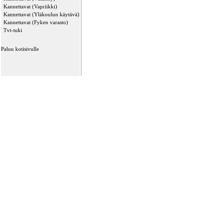
Kannettavat (Vapriikki)
Kannettavat (Yläkoulun käytävä)
Kannettavat (Fyken varasto)
Tvt-tuki
Paluu kotisivulle