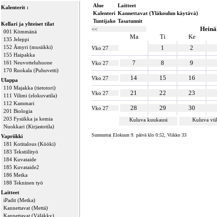
Alue
Laitteet
Kalenterit :
Kalenteri
Kannettavat (Yläkoulun käytävä)
Tuntijako
Tasatunnit
Kellari ja yhteiset tilat
Heinä
<<
001 Kömmänä
Ma
Ti
Ke
135 Jeleppi
152 Ämyri (musiikki)
1
2
Vko 27
155 Haipakka
7
8
9
161 Neuvotteluhuone
Vko 27
170 Ruokala (Puhuvetti)
14
15
16
Vko 27
Ulappa
110 Majakka (tietotori)
21
22
23
Vko 27
111 Vilimi (elokuvatila)
112 Kammari
28
29
30
Vko 27
201 Biologia
203 Fysiikka ja kemia
Kuluva kuukausi
Kuluva vi
Nuokkari (Kirjastotila)
Sunnuntai Elokuun 9. päivä klo 0:52, Viikko 33
Vapriikki
181 Kotitalous (Kööki)
183 Tekstiilityö
184 Kuvataide
185 Kuvataide2
186 Metka
188 Tekninen työ
Laitteet
iPadit (Metka)
Kannettavat (Mettä)
Kannettavat (Väläkky)