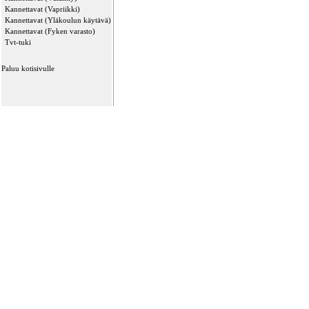
Kannettavat (Vapriikki)
Kannettavat (Yläkoulun käytävä)
Kannettavat (Fyken varasto)
Tvt-tuki
Paluu kotisivulle