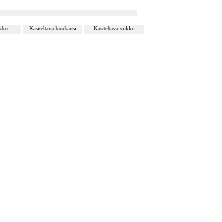
ikko
Käsiteltävä kuukausi
Käsiteltävä viikko