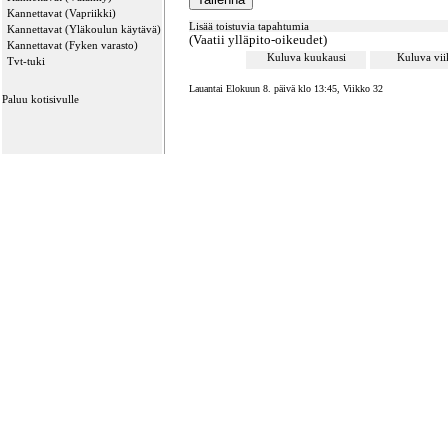
Kannettavat (Vapriikki)
Lisää toistuvia tapahtumia
Kannettavat (Yläkoulun käytävä)
(Vaatii ylläpito-oikeudet)
Kannettavat (Fyken varasto)
Kuluva kuukausi
Kuluva vi
Tvt-tuki
Lauantai Elokuun 8. päivä klo 13:45, Viikko 32
Paluu kotisivulle