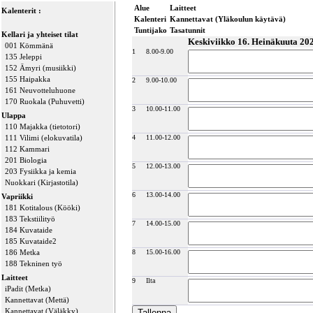
Alue
Laitteet
Kalenterit :
Kalenteri
Kannettavat (Yläkoulun käytävä)
Tuntijako
Tasatunnit
Kellari ja yhteiset tilat
Keskiviikko 16. Heinäkuuta 20
001 Kömmänä
1
8.00-9.00
135 Jeleppi
152 Ämyri (musiikki)
155 Haipakka
2
9.00-10.00
161 Neuvotteluhuone
170 Ruokala (Puhuvetti)
3
10.00-11.00
Ulappa
110 Majakka (tietotori)
111 Vilimi (elokuvatila)
4
11.00-12.00
112 Kammari
201 Biologia
5
12.00-13.00
203 Fysiikka ja kemia
Nuokkari (Kirjastotila)
6
13.00-14.00
Vapriikki
181 Kotitalous (Kööki)
183 Tekstiilityö
7
14.00-15.00
184 Kuvataide
185 Kuvataide2
186 Metka
8
15.00-16.00
188 Tekninen työ
Laitteet
9
Ilta
iPadit (Metka)
Kannettavat (Mettä)
Kannettavat (Väläkky)