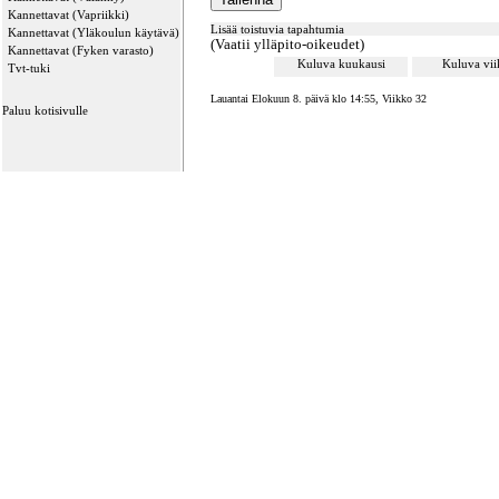
Kannettavat (Vapriikki)
Lisää toistuvia tapahtumia
Kannettavat (Yläkoulun käytävä)
(Vaatii ylläpito-oikeudet)
Kannettavat (Fyken varasto)
Kuluva kuukausi
Kuluva vi
Tvt-tuki
Lauantai Elokuun 8. päivä klo 14:55, Viikko 32
Paluu kotisivulle