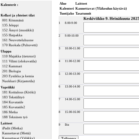
Alue
Laitteet
Kalenterit :
Kalenteri
Kannettavat (Yläkoulun käytävä)
Tuntijako
Tasatunnit
Kellari ja yhteiset tilat
Keskiviikko 9. Heinäkuuta 202
001 Kömmänä
1
8.00-9.00
135 Jeleppi
152 Ämyri (musiikki)
155 Haipakka
2
9.00-10.00
161 Neuvotteluhuone
170 Ruokala (Puhuvetti)
3
10.00-11.00
Ulappa
110 Majakka (tietotori)
111 Vilimi (elokuvatila)
4
11.00-12.00
112 Kammari
201 Biologia
5
12.00-13.00
203 Fysiikka ja kemia
Nuokkari (Kirjastotila)
6
13.00-14.00
Vapriikki
181 Kotitalous (Kööki)
183 Tekstiilityö
7
14.00-15.00
184 Kuvataide
185 Kuvataide2
186 Metka
8
15.00-16.00
188 Tekninen työ
Laitteet
9
Ilta
iPadit (Metka)
Kannettavat (Mettä)
Kannettavat (Väläkky)