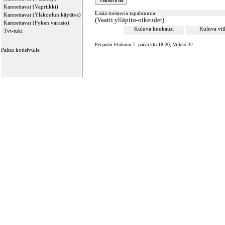
Kannettavat (Vapriikki)
Lisää toistuvia tapahtumia
Kannettavat (Yläkoulun käytävä)
(Vaatii ylläpito-oikeudet)
Kannettavat (Fyken varasto)
Kuluva kuukausi
Kuluva vi
Tvt-tuki
Perjantai Elokuun 7. päivä klo 18:20, Viikko 32
Paluu kotisivulle