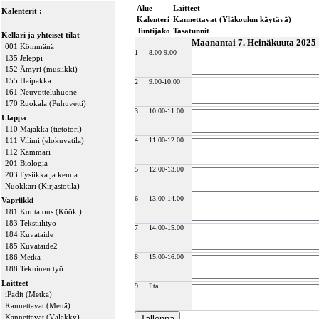
Alue
Laitteet
Kalenterit :
Kalenteri
Kannettavat (Yläkoulun käytävä)
Tuntijako
Tasatunnit
Kellari ja yhteiset tilat
Maanantai 7. Heinäkuuta 2025
001 Kömmänä
1
8.00-9.00
135 Jeleppi
152 Ämyri (musiikki)
155 Haipakka
2
9.00-10.00
161 Neuvotteluhuone
170 Ruokala (Puhuvetti)
3
10.00-11.00
Ulappa
110 Majakka (tietotori)
111 Vilimi (elokuvatila)
4
11.00-12.00
112 Kammari
201 Biologia
5
12.00-13.00
203 Fysiikka ja kemia
Nuokkari (Kirjastotila)
6
13.00-14.00
Vapriikki
181 Kotitalous (Kööki)
183 Tekstiilityö
7
14.00-15.00
184 Kuvataide
185 Kuvataide2
186 Metka
8
15.00-16.00
188 Tekninen työ
Laitteet
9
Ilta
iPadit (Metka)
Kannettavat (Mettä)
Kannettavat (Väläkky)