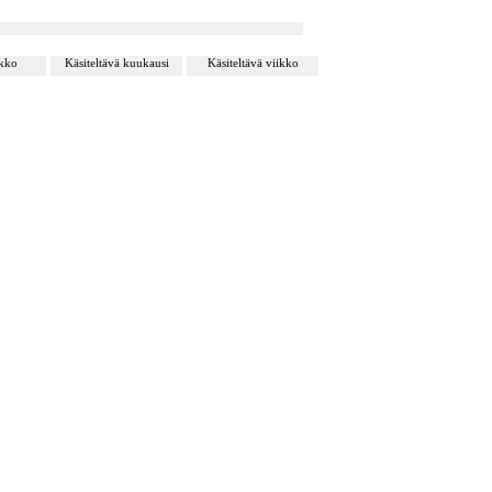
ikko
Käsiteltävä kuukausi
Käsiteltävä viikko