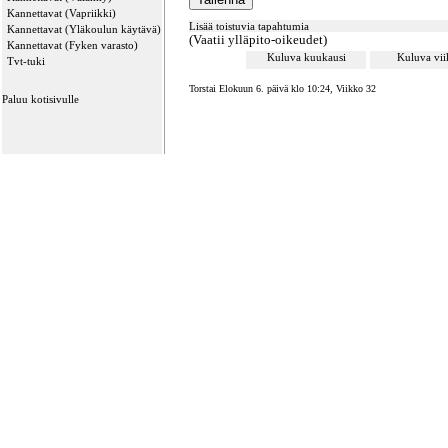
Kannettavat (Vapriikki)
Lisää toistuvia tapahtumia
Kannettavat (Yläkoulun käytävä)
(Vaatii ylläpito-oikeudet)
Kannettavat (Fyken varasto)
Kuluva kuukausi
Kuluva vi
Tvt-tuki
Torstai Elokuun 6. päivä klo 10:24, Viikko 32
Paluu kotisivulle