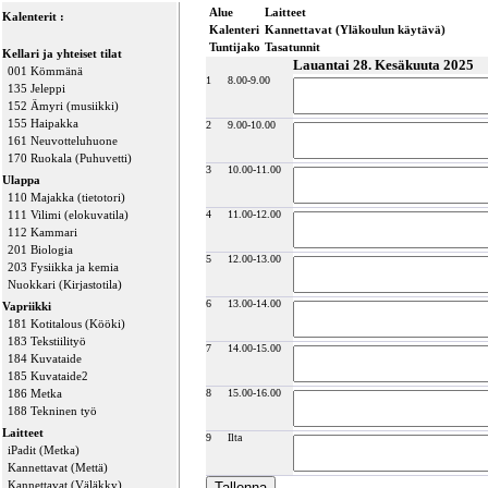
Alue
Laitteet
Kalenterit :
Kalenteri
Kannettavat (Yläkoulun käytävä)
Tuntijako
Tasatunnit
Kellari ja yhteiset tilat
Lauantai 28. Kesäkuuta 2025
001 Kömmänä
1
8.00-9.00
135 Jeleppi
152 Ämyri (musiikki)
155 Haipakka
2
9.00-10.00
161 Neuvotteluhuone
170 Ruokala (Puhuvetti)
3
10.00-11.00
Ulappa
110 Majakka (tietotori)
111 Vilimi (elokuvatila)
4
11.00-12.00
112 Kammari
201 Biologia
5
12.00-13.00
203 Fysiikka ja kemia
Nuokkari (Kirjastotila)
6
13.00-14.00
Vapriikki
181 Kotitalous (Kööki)
183 Tekstiilityö
7
14.00-15.00
184 Kuvataide
185 Kuvataide2
186 Metka
8
15.00-16.00
188 Tekninen työ
Laitteet
9
Ilta
iPadit (Metka)
Kannettavat (Mettä)
Kannettavat (Väläkky)