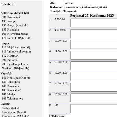
Alue
Laitteet
Kalenterit :
Kalenteri
Kannettavat (Yläkoulun käytävä)
Tuntijako
Tasatunnit
Kellari ja yhteiset tilat
Perjantai 27. Kesäkuuta 2025
001 Kömmänä
1
8.00-9.00
135 Jeleppi
152 Ämyri (musiikki)
155 Haipakka
2
9.00-10.00
161 Neuvotteluhuone
170 Ruokala (Puhuvetti)
3
10.00-11.00
Ulappa
110 Majakka (tietotori)
111 Vilimi (elokuvatila)
4
11.00-12.00
112 Kammari
201 Biologia
5
12.00-13.00
203 Fysiikka ja kemia
Nuokkari (Kirjastotila)
6
13.00-14.00
Vapriikki
181 Kotitalous (Kööki)
183 Tekstiilityö
7
14.00-15.00
184 Kuvataide
185 Kuvataide2
186 Metka
8
15.00-16.00
188 Tekninen työ
Laitteet
9
Ilta
iPadit (Metka)
Kannettavat (Mettä)
Kannettavat (Väläkky)