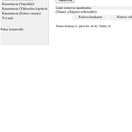
Kannettavat (Vapriikki)
Lisää toistuvia tapahtumia
Kannettavat (Yläkoulun käytävä)
(Vaatii ylläpito-oikeudet)
Kannettavat (Fyken varasto)
Kuluva kuukausi
Kuluva vi
Tvt-tuki
Torstai Elokuun 6. päivä klo 16:45, Viikko 32
Paluu kotisivulle