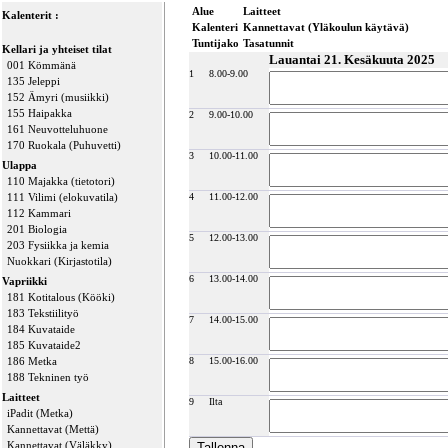
Alue
Laitteet
Kalenterit :
Kalenteri
Kannettavat (Yläkoulun käytävä)
Tuntijako
Tasatunnit
Kellari ja yhteiset tilat
Lauantai 21. Kesäkuuta 2025
001 Kömmänä
1
8.00-9.00
135 Jeleppi
152 Ämyri (musiikki)
155 Haipakka
2
9.00-10.00
161 Neuvotteluhuone
170 Ruokala (Puhuvetti)
3
10.00-11.00
Ulappa
110 Majakka (tietotori)
111 Vilimi (elokuvatila)
4
11.00-12.00
112 Kammari
201 Biologia
5
12.00-13.00
203 Fysiikka ja kemia
Nuokkari (Kirjastotila)
6
13.00-14.00
Vapriikki
181 Kotitalous (Kööki)
183 Tekstiilityö
7
14.00-15.00
184 Kuvataide
185 Kuvataide2
186 Metka
8
15.00-16.00
188 Tekninen työ
Laitteet
9
Ilta
iPadit (Metka)
Kannettavat (Mettä)
Kannettavat (Väläkky)