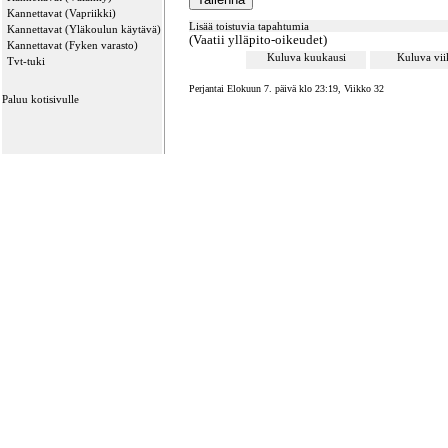
Kannettavat (Vapriikki)
Lisää toistuvia tapahtumia
Kannettavat (Yläkoulun käytävä)
(Vaatii ylläpito-oikeudet)
Kannettavat (Fyken varasto)
Kuluva kuukausi
Kuluva vi
Tvt-tuki
Perjantai Elokuun 7. päivä klo 23:19, Viikko 32
Paluu kotisivulle