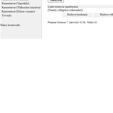
Kannettavat (Vapriikki)
Lisää toistuvia tapahtumia
Kannettavat (Yläkoulun käytävä)
(Vaatii ylläpito-oikeudet)
Kannettavat (Fyken varasto)
Kuluva kuukausi
Kuluva vi
Tvt-tuki
Perjantai Elokuun 7. päivä klo 15:36, Viikko 32
Paluu kotisivulle