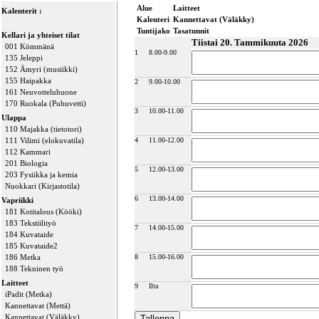
Alue
Laitteet
Kalenterit :
Kalenteri
Kannettavat (Väläkky)
Tuntijako
Tasatunnit
Kellari ja yhteiset tilat
Tiistai 20. Tammikuuta 2026
001 Kömmänä
1
8.00-9.00
135 Jeleppi
152 Ämyri (musiikki)
155 Haipakka
2
9.00-10.00
161 Neuvotteluhuone
170 Ruokala (Puhuvetti)
3
10.00-11.00
Ulappa
110 Majakka (tietotori)
111 Vilimi (elokuvatila)
4
11.00-12.00
112 Kammari
201 Biologia
5
12.00-13.00
203 Fysiikka ja kemia
Nuokkari (Kirjastotila)
6
13.00-14.00
Vapriikki
181 Kotitalous (Kööki)
183 Tekstiilityö
7
14.00-15.00
184 Kuvataide
185 Kuvataide2
186 Metka
8
15.00-16.00
188 Tekninen työ
Laitteet
9
Ilta
iPadit (Metka)
Kannettavat (Mettä)
Kannettavat (Väläkky)