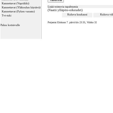
Kannettavat (Vapriikki)
Lisää toistuvia tapahtumia
Kannettavat (Yläkoulun käytävä)
(Vaatii ylläpito-oikeudet)
Kannettavat (Fyken varasto)
Kuluva kuukausi
Kuluva vi
Tvt-tuki
Perjantai Elokuun 7. päivä klo 23:35, Viikko 32
Paluu kotisivulle