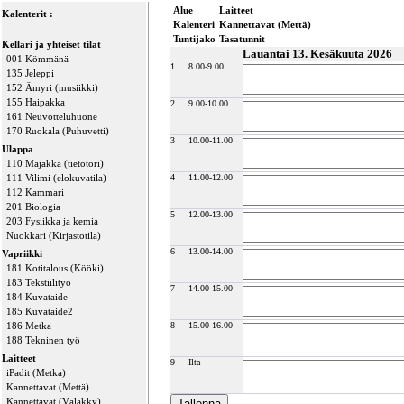
Alue
Laitteet
Kalenterit :
Kalenteri
Kannettavat (Mettä)
Tuntijako
Tasatunnit
Kellari ja yhteiset tilat
Lauantai 13. Kesäkuuta 2026
001 Kömmänä
1
8.00-9.00
135 Jeleppi
152 Ämyri (musiikki)
155 Haipakka
2
9.00-10.00
161 Neuvotteluhuone
170 Ruokala (Puhuvetti)
3
10.00-11.00
Ulappa
110 Majakka (tietotori)
111 Vilimi (elokuvatila)
4
11.00-12.00
112 Kammari
201 Biologia
5
12.00-13.00
203 Fysiikka ja kemia
Nuokkari (Kirjastotila)
6
13.00-14.00
Vapriikki
181 Kotitalous (Kööki)
183 Tekstiilityö
7
14.00-15.00
184 Kuvataide
185 Kuvataide2
186 Metka
8
15.00-16.00
188 Tekninen työ
Laitteet
9
Ilta
iPadit (Metka)
Kannettavat (Mettä)
Kannettavat (Väläkky)