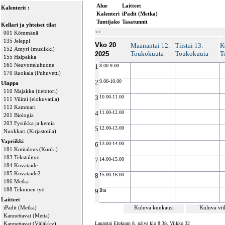
Alue
Laitteet
Kalenterit :
Kalenteri
iPadit (Metka)
Tuntijako
Tasatunnit
Kellari ja yhteiset tilat
<<
001 Kömmänä
135 Jeleppi
Vko 20
Maanantai 12.
Tiistai 13.
K
152 Ämyri (musiikki)
Toukokuuta
Toukokuuta
T
2025
155 Haipakka
161 Neuvotteluhuone
1
8.00-9.00
170 Ruokala (Puhuvetti)
2
9.00-10.00
Ulappa
110 Majakka (tietotori)
3
10.00-11.00
111 Vilimi (elokuvatila)
112 Kammari
4
11.00-12.00
201 Biologia
203 Fysiikka ja kemia
5
12.00-13.00
Nuokkari (Kirjastotila)
Vapriikki
6
13.00-14.00
181 Kotitalous (Kööki)
183 Tekstiilityö
7
14.00-15.00
184 Kuvataide
185 Kuvataide2
8
15.00-16.00
186 Metka
188 Tekninen työ
9
Ilta
Laitteet
iPadit (Metka)
Kuluva kuukausi
Kuluva vi
Kannettavat (Mettä)
Kannettavat (Väläkky)
Lauantai Elokuun 8. päivä klo 8:38, Viikko 32