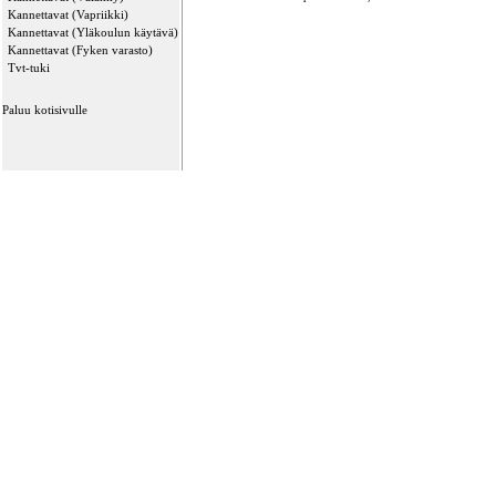
Kannettavat (Vapriikki)
Kannettavat (Yläkoulun käytävä)
Kannettavat (Fyken varasto)
Tvt-tuki
Paluu kotisivulle