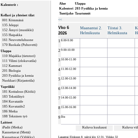
Alue
Ulappa
Kalenterit :
Kalenteri
203 Fysiikka ja kemia
Tuntijako
Tasatunnit
Kellari ja yhteiset tilat
<<
001 Kömmänä
135 Jeleppi
Vko 6
Maanantai 2.
Tiistai 3.
K
152 Ämyri (musiikki)
Helmikuuta
Helmikuuta
H
2026
155 Haipakka
161 Neuvotteluhuone
1
8.00-9.00
170 Ruokala (Puhuvetti)
2
9.00-10.00
Ulappa
110 Majakka (tietotori)
3
10.00-11.00
111 Vilimi (elokuvatila)
112 Kammari
4
11.00-12.00
201 Biologia
203 Fysiikka ja kemia
5
12.00-13.00
Nuokkari (Kirjastotila)
Vapriikki
6
13.00-14.00
181 Kotitalous (Kööki)
183 Tekstiilityö
7
14.00-15.00
184 Kuvataide
185 Kuvataide2
8
15.00-16.00
186 Metka
188 Tekninen työ
9
Ilta
Laitteet
iPadit (Metka)
Kuluva kuukausi
Kuluva vi
Kannettavat (Mettä)
Kannettavat (Väläkky)
Lauantai Elokuun 8. päivä klo 12:31, Viikko 32