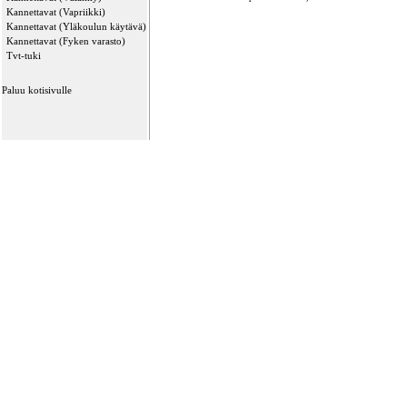
Kannettavat (Vapriikki)
Kannettavat (Yläkoulun käytävä)
Kannettavat (Fyken varasto)
Tvt-tuki
Paluu kotisivulle