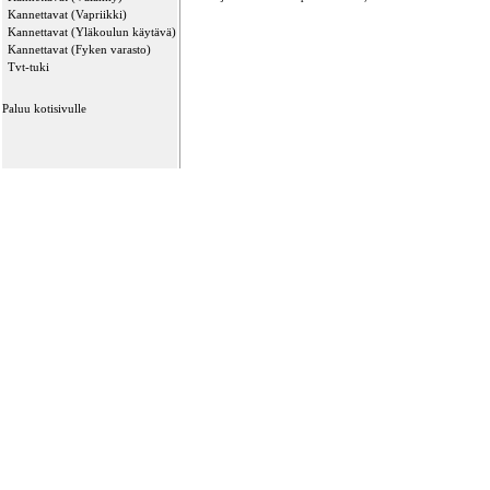
Kannettavat (Vapriikki)
Kannettavat (Yläkoulun käytävä)
Kannettavat (Fyken varasto)
Tvt-tuki
Paluu kotisivulle