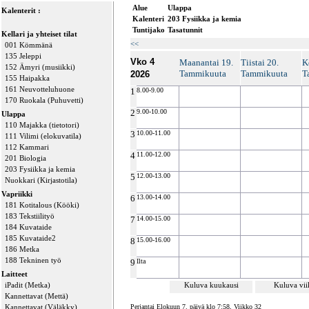
Alue
Ulappa
Kalenterit :
Kalenteri
203 Fysiikka ja kemia
Tuntijako
Tasatunnit
Kellari ja yhteiset tilat
<<
001 Kömmänä
135 Jeleppi
Vko 4
Maanantai 19.
Tiistai 20.
K
152 Ämyri (musiikki)
Tammikuuta
Tammikuuta
T
2026
155 Haipakka
161 Neuvotteluhuone
1
8.00-9.00
170 Ruokala (Puhuvetti)
2
9.00-10.00
Ulappa
110 Majakka (tietotori)
3
10.00-11.00
111 Vilimi (elokuvatila)
112 Kammari
4
11.00-12.00
201 Biologia
203 Fysiikka ja kemia
5
12.00-13.00
Nuokkari (Kirjastotila)
Vapriikki
6
13.00-14.00
181 Kotitalous (Kööki)
183 Tekstiilityö
7
14.00-15.00
184 Kuvataide
185 Kuvataide2
8
15.00-16.00
186 Metka
188 Tekninen työ
9
Ilta
Laitteet
iPadit (Metka)
Kuluva kuukausi
Kuluva vi
Kannettavat (Mettä)
Kannettavat (Väläkky)
Perjantai Elokuun 7. päivä klo 7:58, Viikko 32