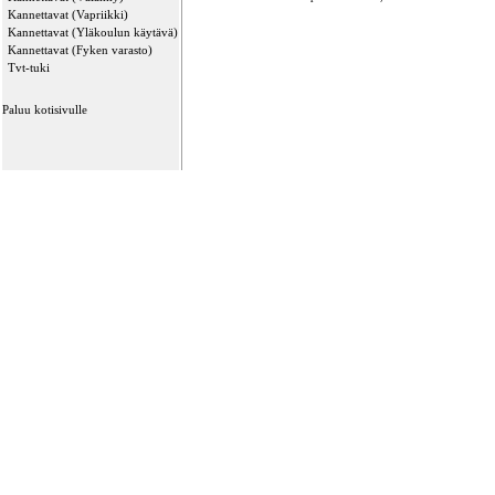
Kannettavat (Vapriikki)
Kannettavat (Yläkoulun käytävä)
Kannettavat (Fyken varasto)
Tvt-tuki
Paluu kotisivulle