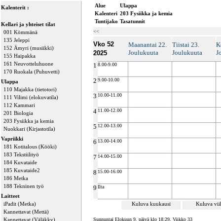
Alue
Ulappa
Kalenterit :
Kalenteri
203 Fysiikka ja kemia
Tuntijako
Tasatunnit
Kellari ja yhteiset tilat
<<
001 Kömmänä
135 Jeleppi
Vko 52
Maanantai 22.
Tiistai 23.
K
152 Ämyri (musiikki)
Joulukuuta
Joulukuuta
J
2025
155 Haipakka
161 Neuvotteluhuone
1
8.00-9.00
170 Ruokala (Puhuvetti)
2
9.00-10.00
Ulappa
110 Majakka (tietotori)
3
10.00-11.00
111 Vilimi (elokuvatila)
112 Kammari
4
11.00-12.00
201 Biologia
203 Fysiikka ja kemia
5
12.00-13.00
Nuokkari (Kirjastotila)
Vapriikki
6
13.00-14.00
181 Kotitalous (Kööki)
183 Tekstiilityö
7
14.00-15.00
184 Kuvataide
185 Kuvataide2
8
15.00-16.00
186 Metka
188 Tekninen työ
9
Ilta
Laitteet
iPadit (Metka)
Kuluva kuukausi
Kuluva vi
Kannettavat (Mettä)
Kannettavat (Väläkky)
Sunnuntai Elokuun 9. päivä klo 18:29, Viikko 33