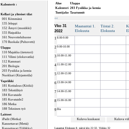
Alue
Ulappa
Kalenterit :
Kalenteri
203 Fysiikka ja kemia
Tuntijako
Tasatunnit
Kellari ja yhteiset tilat
<<
001 Kömmänä
135 Jeleppi
Vko 31
Maanantai 1.
Tiistai 2.
K
152 Ämyri (musiikki)
Elokuuta
Elokuuta
E
2022
155 Haipakka
161 Neuvotteluhuone
1
8.00-9.00
170 Ruokala (Puhuvetti)
2
9.00-10.00
Ulappa
110 Majakka (tietotori)
3
10.00-11.00
111 Vilimi (elokuvatila)
112 Kammari
4
11.00-12.00
201 Biologia
203 Fysiikka ja kemia
5
12.00-13.00
Nuokkari (Kirjastotila)
Vapriikki
6
13.00-14.00
181 Kotitalous (Kööki)
183 Tekstiilityö
7
14.00-15.00
184 Kuvataide
185 Kuvataide2
8
15.00-16.00
186 Metka
188 Tekninen työ
9
Ilta
Laitteet
iPadit (Metka)
Kuluva kuukausi
Kuluva vi
Kannettavat (Mettä)
Kannettavat (Väläkky)
Lauantai Elokuun 8. päivä klo 22:32, Viikko 32