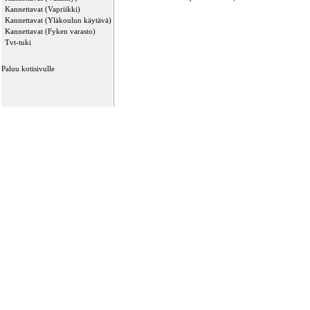
Kannettavat (Vapriikki)
Kannettavat (Yläkoulun käytävä)
Kannettavat (Fyken varasto)
Tvt-tuki
Paluu kotisivulle