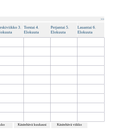
>>
eskiviikko 3.
Torstai 4.
Perjantai 5.
Lauantai 6.
lokuuta
Elokuuta
Elokuuta
Elokuuta
ikko
Käsiteltävä kuukausi
Käsiteltävä viikko