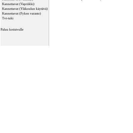
Kannettavat (Vapriikki)
Kannettavat (Yläkoulun käytävä)
Kannettavat (Fyken varasto)
Tvt-tuki
Paluu kotisivulle