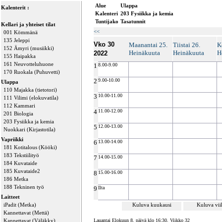
Alue
Ulappa
Kalenterit :
Kalenteri
203 Fysiikka ja kemia
Tuntijako
Tasatunnit
Kellari ja yhteiset tilat
<<
001 Kömmänä
135 Jeleppi
Vko 30
Maanantai 25.
Tiistai 26.
K
152 Ämyri (musiikki)
Heinäkuuta
Heinäkuuta
H
2022
155 Haipakka
161 Neuvotteluhuone
1
8.00-9.00
170 Ruokala (Puhuvetti)
2
9.00-10.00
Ulappa
110 Majakka (tietotori)
3
10.00-11.00
111 Vilimi (elokuvatila)
112 Kammari
4
11.00-12.00
201 Biologia
203 Fysiikka ja kemia
5
12.00-13.00
Nuokkari (Kirjastotila)
Vapriikki
6
13.00-14.00
181 Kotitalous (Kööki)
183 Tekstiilityö
7
14.00-15.00
184 Kuvataide
185 Kuvataide2
8
15.00-16.00
186 Metka
188 Tekninen työ
9
Ilta
Laitteet
iPadit (Metka)
Kuluva kuukausi
Kuluva vi
Kannettavat (Mettä)
Kannettavat (Väläkky)
Lauantai Elokuun 8. päivä klo 16:30, Viikko 32