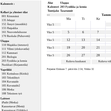
Alue
Ulappa
Kalenterit :
Kalenteri
203 Fysiikka ja kemia
Tuntijako
Tasatunnit
Kellari ja yhteiset tilat
Tammi
<<
001 Kömmänä
Ma
Ti
Ke
135 Jeleppi
152 Ämyri (musiikki)
Vko 5
155 Haipakka
5
6
7
161 Neuvotteluhuone
Vko 5
170 Ruokala (Puhuvetti)
12
13
14
Vko 5
Ulappa
110 Majakka (tietotori)
19
20
21
Vko 5
111 Vilimi (elokuvatila)
112 Kammari
26
27
28
Vko 5
201 Biologia
203 Fysiikka ja kemia
Kuluva kuukausi
Kuluva vi
Nuokkari (Kirjastotila)
Perjantai Elokuun 7. päivä klo 2:54, Viikko 32
Vapriikki
181 Kotitalous (Kööki)
183 Tekstiilityö
184 Kuvataide
185 Kuvataide2
186 Metka
188 Tekninen työ
Laitteet
iPadit (Metka)
Kannettavat (Mettä)
Kannettavat (Väläkky)