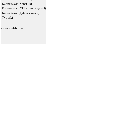
Kannettavat (Vapriikki)
Kannettavat (Yläkoulun käytävä)
Kannettavat (Fyken varasto)
Tvt-tuki
Paluu kotisivulle