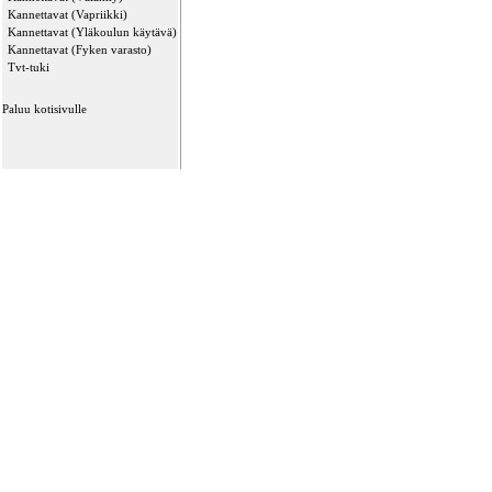
Kannettavat (Vapriikki)
Kannettavat (Yläkoulun käytävä)
Kannettavat (Fyken varasto)
Tvt-tuki
Paluu kotisivulle