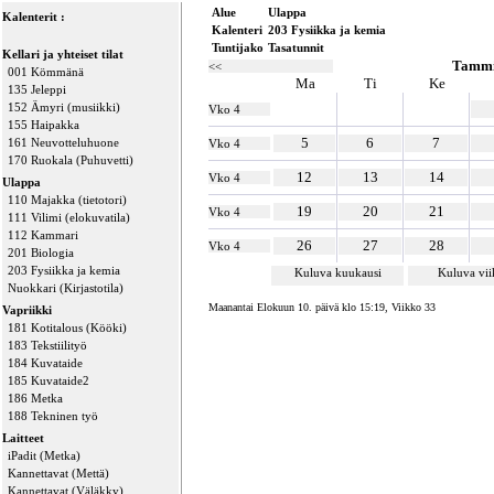
Alue
Ulappa
Kalenterit :
Kalenteri
203 Fysiikka ja kemia
Tuntijako
Tasatunnit
Kellari ja yhteiset tilat
Tammi
<<
001 Kömmänä
Ma
Ti
Ke
135 Jeleppi
152 Ämyri (musiikki)
Vko 4
155 Haipakka
5
6
7
161 Neuvotteluhuone
Vko 4
170 Ruokala (Puhuvetti)
12
13
14
Vko 4
Ulappa
110 Majakka (tietotori)
19
20
21
Vko 4
111 Vilimi (elokuvatila)
112 Kammari
26
27
28
Vko 4
201 Biologia
203 Fysiikka ja kemia
Kuluva kuukausi
Kuluva vi
Nuokkari (Kirjastotila)
Maanantai Elokuun 10. päivä klo 15:19, Viikko 33
Vapriikki
181 Kotitalous (Kööki)
183 Tekstiilityö
184 Kuvataide
185 Kuvataide2
186 Metka
188 Tekninen työ
Laitteet
iPadit (Metka)
Kannettavat (Mettä)
Kannettavat (Väläkky)