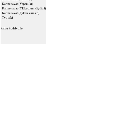
Kannettavat (Vapriikki)
Kannettavat (Yläkoulun käytävä)
Kannettavat (Fyken varasto)
Tvt-tuki
Paluu kotisivulle