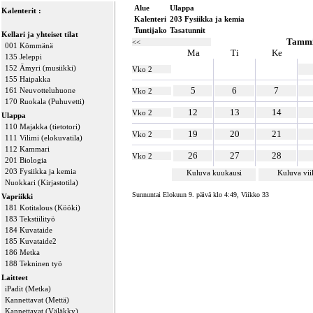
Alue
Ulappa
Kalenterit :
Kalenteri
203 Fysiikka ja kemia
Tuntijako
Tasatunnit
Kellari ja yhteiset tilat
Tammi
<<
001 Kömmänä
Ma
Ti
Ke
135 Jeleppi
152 Ämyri (musiikki)
Vko 2
155 Haipakka
5
6
7
161 Neuvotteluhuone
Vko 2
170 Ruokala (Puhuvetti)
12
13
14
Vko 2
Ulappa
110 Majakka (tietotori)
19
20
21
Vko 2
111 Vilimi (elokuvatila)
112 Kammari
26
27
28
Vko 2
201 Biologia
203 Fysiikka ja kemia
Kuluva kuukausi
Kuluva vi
Nuokkari (Kirjastotila)
Sunnuntai Elokuun 9. päivä klo 4:49, Viikko 33
Vapriikki
181 Kotitalous (Kööki)
183 Tekstiilityö
184 Kuvataide
185 Kuvataide2
186 Metka
188 Tekninen työ
Laitteet
iPadit (Metka)
Kannettavat (Mettä)
Kannettavat (Väläkky)