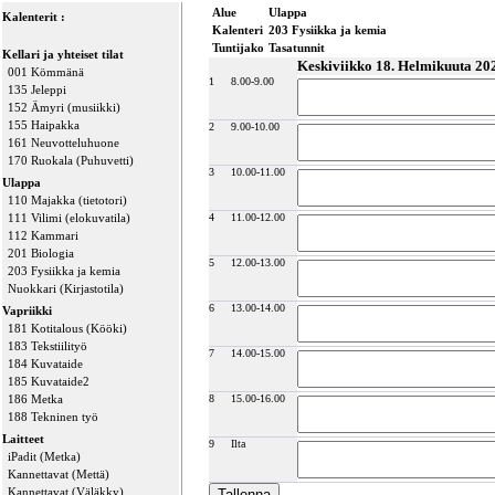
Alue
Ulappa
Kalenterit :
Kalenteri
203 Fysiikka ja kemia
Tuntijako
Tasatunnit
Kellari ja yhteiset tilat
Keskiviikko 18. Helmikuuta 20
001 Kömmänä
1
8.00-9.00
135 Jeleppi
152 Ämyri (musiikki)
155 Haipakka
2
9.00-10.00
161 Neuvotteluhuone
170 Ruokala (Puhuvetti)
3
10.00-11.00
Ulappa
110 Majakka (tietotori)
111 Vilimi (elokuvatila)
4
11.00-12.00
112 Kammari
201 Biologia
5
12.00-13.00
203 Fysiikka ja kemia
Nuokkari (Kirjastotila)
6
13.00-14.00
Vapriikki
181 Kotitalous (Kööki)
183 Tekstiilityö
7
14.00-15.00
184 Kuvataide
185 Kuvataide2
186 Metka
8
15.00-16.00
188 Tekninen työ
Laitteet
9
Ilta
iPadit (Metka)
Kannettavat (Mettä)
Kannettavat (Väläkky)