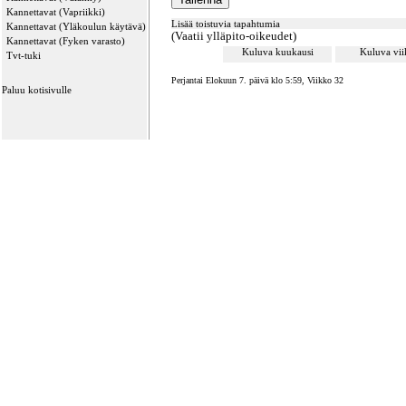
Kannettavat (Vapriikki)
Lisää toistuvia tapahtumia
Kannettavat (Yläkoulun käytävä)
(Vaatii ylläpito-oikeudet)
Kannettavat (Fyken varasto)
Kuluva kuukausi
Kuluva vi
Tvt-tuki
Perjantai Elokuun 7. päivä klo 5:59, Viikko 32
Paluu kotisivulle