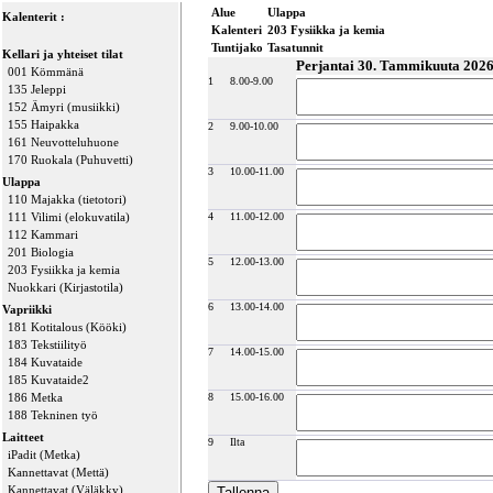
Alue
Ulappa
Kalenterit :
Kalenteri
203 Fysiikka ja kemia
Tuntijako
Tasatunnit
Kellari ja yhteiset tilat
Perjantai 30. Tammikuuta 202
001 Kömmänä
1
8.00-9.00
135 Jeleppi
152 Ämyri (musiikki)
155 Haipakka
2
9.00-10.00
161 Neuvotteluhuone
170 Ruokala (Puhuvetti)
3
10.00-11.00
Ulappa
110 Majakka (tietotori)
111 Vilimi (elokuvatila)
4
11.00-12.00
112 Kammari
201 Biologia
5
12.00-13.00
203 Fysiikka ja kemia
Nuokkari (Kirjastotila)
6
13.00-14.00
Vapriikki
181 Kotitalous (Kööki)
183 Tekstiilityö
7
14.00-15.00
184 Kuvataide
185 Kuvataide2
186 Metka
8
15.00-16.00
188 Tekninen työ
Laitteet
9
Ilta
iPadit (Metka)
Kannettavat (Mettä)
Kannettavat (Väläkky)