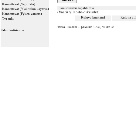
Kannettavat (Vapriikki)
Lisää toistuvia tapahtumia
Kannettavat (Yläkoulun käytävä)
(Vaatii ylläpito-oikeudet)
Kannettavat (Fyken varasto)
Kuluva kuukausi
Kuluva vi
Tvt-tuki
Torstai Elokuun 6. päivä klo 15:30, Viikko 32
Paluu kotisivulle