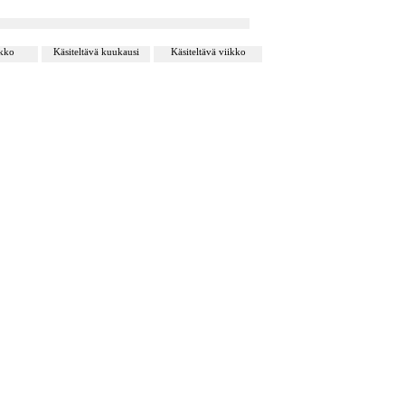
ikko
Käsiteltävä kuukausi
Käsiteltävä viikko