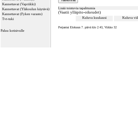
Kannettavat (Vapriikki)
Lisää toistuvia tapahtumia
Kannettavat (Yläkoulun käytävä)
(Vaatii ylläpito-oikeudet)
Kannettavat (Fyken varasto)
Kuluva kuukausi
Kuluva vi
Tvt-tuki
Perjantai Elokuun 7. päivä klo 2:43, Viikko 32
Paluu kotisivulle