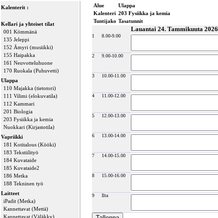
Alue
Ulappa
Kalenterit :
Kalenteri
203 Fysiikka ja kemia
Tuntijako
Tasatunnit
Kellari ja yhteiset tilat
Lauantai 24. Tammikuuta 2026
001 Kömmänä
1
8.00-9.00
135 Jeleppi
152 Ämyri (musiikki)
155 Haipakka
2
9.00-10.00
161 Neuvotteluhuone
170 Ruokala (Puhuvetti)
3
10.00-11.00
Ulappa
110 Majakka (tietotori)
111 Vilimi (elokuvatila)
4
11.00-12.00
112 Kammari
201 Biologia
5
12.00-13.00
203 Fysiikka ja kemia
Nuokkari (Kirjastotila)
6
13.00-14.00
Vapriikki
181 Kotitalous (Kööki)
183 Tekstiilityö
7
14.00-15.00
184 Kuvataide
185 Kuvataide2
186 Metka
8
15.00-16.00
188 Tekninen työ
Laitteet
9
Ilta
iPadit (Metka)
Kannettavat (Mettä)
Kannettavat (Väläkky)