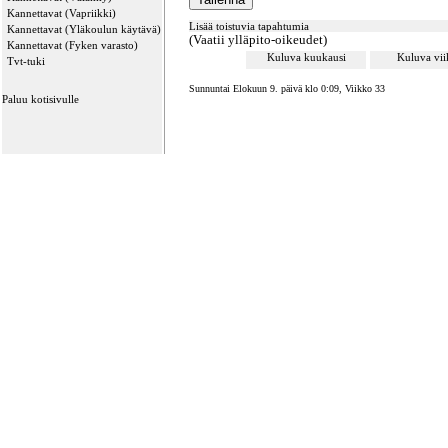
Kannettavat (Vapriikki)
Lisää toistuvia tapahtumia
Kannettavat (Yläkoulun käytävä)
(Vaatii ylläpito-oikeudet)
Kannettavat (Fyken varasto)
Kuluva kuukausi
Kuluva vi
Tvt-tuki
Sunnuntai Elokuun 9. päivä klo 0:09, Viikko 33
Paluu kotisivulle