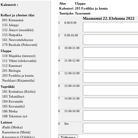
Alue
Ulappa
Kalenterit :
Kalenteri
203 Fysiikka ja kemia
Tuntijako
Tasatunnit
Kellari ja yhteiset tilat
Maanantai 22. Elokuuta 2022
001 Kömmänä
1
8.00-9.00
135 Jeleppi
152 Ämyri (musiikki)
155 Haipakka
2
9.00-10.00
161 Neuvotteluhuone
170 Ruokala (Puhuvetti)
3
10.00-11.00
Ulappa
110 Majakka (tietotori)
111 Vilimi (elokuvatila)
4
11.00-12.00
112 Kammari
201 Biologia
5
12.00-13.00
203 Fysiikka ja kemia
Nuokkari (Kirjastotila)
6
13.00-14.00
Vapriikki
181 Kotitalous (Kööki)
183 Tekstiilityö
7
14.00-15.00
184 Kuvataide
185 Kuvataide2
186 Metka
8
15.00-16.00
188 Tekninen työ
Laitteet
9
Ilta
iPadit (Metka)
Kannettavat (Mettä)
Kannettavat (Väläkky)