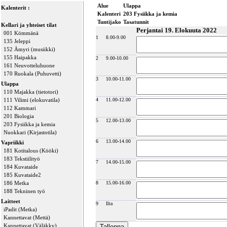
Alue
Ulappa
Kalenterit :
Kalenteri
203 Fysiikka ja kemia
Tuntijako
Tasatunnit
Kellari ja yhteiset tilat
Perjantai 19. Elokuuta 2022
001 Kömmänä
1
8.00-9.00
135 Jeleppi
152 Ämyri (musiikki)
155 Haipakka
2
9.00-10.00
161 Neuvotteluhuone
170 Ruokala (Puhuvetti)
3
10.00-11.00
Ulappa
110 Majakka (tietotori)
111 Vilimi (elokuvatila)
4
11.00-12.00
112 Kammari
201 Biologia
5
12.00-13.00
203 Fysiikka ja kemia
Nuokkari (Kirjastotila)
6
13.00-14.00
Vapriikki
181 Kotitalous (Kööki)
183 Tekstiilityö
7
14.00-15.00
184 Kuvataide
185 Kuvataide2
186 Metka
8
15.00-16.00
188 Tekninen työ
Laitteet
9
Ilta
iPadit (Metka)
Kannettavat (Mettä)
Kannettavat (Väläkky)