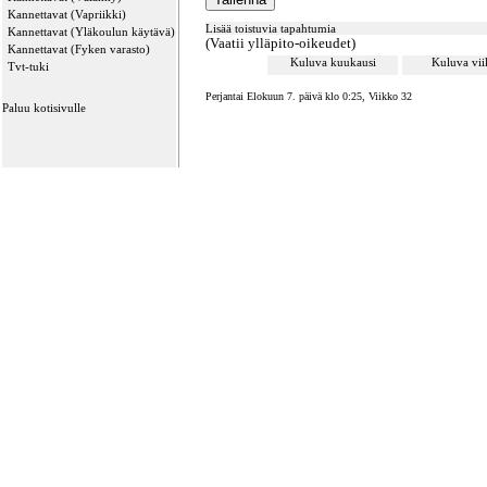
Kannettavat (Vapriikki)
Lisää toistuvia tapahtumia
Kannettavat (Yläkoulun käytävä)
(Vaatii ylläpito-oikeudet)
Kannettavat (Fyken varasto)
Kuluva kuukausi
Kuluva vi
Tvt-tuki
Perjantai Elokuun 7. päivä klo 0:25, Viikko 32
Paluu kotisivulle