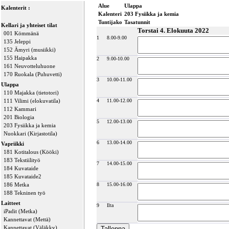
Alue
Ulappa
Kalenterit :
Kalenteri
203 Fysiikka ja kemia
Tuntijako
Tasatunnit
Kellari ja yhteiset tilat
Torstai 4. Elokuuta 2022
001 Kömmänä
1
8.00-9.00
135 Jeleppi
152 Ämyri (musiikki)
155 Haipakka
2
9.00-10.00
161 Neuvotteluhuone
170 Ruokala (Puhuvetti)
3
10.00-11.00
Ulappa
110 Majakka (tietotori)
111 Vilimi (elokuvatila)
4
11.00-12.00
112 Kammari
201 Biologia
5
12.00-13.00
203 Fysiikka ja kemia
Nuokkari (Kirjastotila)
6
13.00-14.00
Vapriikki
181 Kotitalous (Kööki)
183 Tekstiilityö
7
14.00-15.00
184 Kuvataide
185 Kuvataide2
186 Metka
8
15.00-16.00
188 Tekninen työ
Laitteet
9
Ilta
iPadit (Metka)
Kannettavat (Mettä)
Kannettavat (Väläkky)