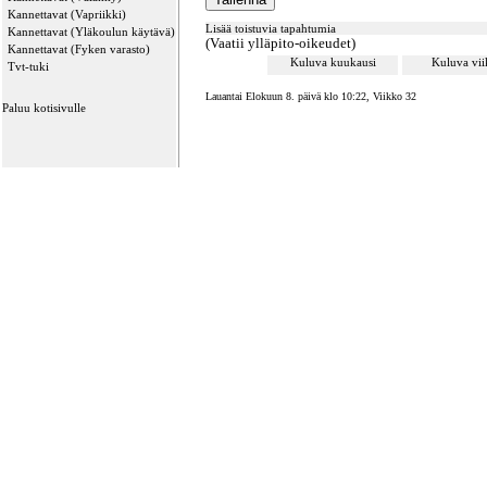
Kannettavat (Vapriikki)
Lisää toistuvia tapahtumia
Kannettavat (Yläkoulun käytävä)
(Vaatii ylläpito-oikeudet)
Kannettavat (Fyken varasto)
Kuluva kuukausi
Kuluva vi
Tvt-tuki
Lauantai Elokuun 8. päivä klo 10:22, Viikko 32
Paluu kotisivulle