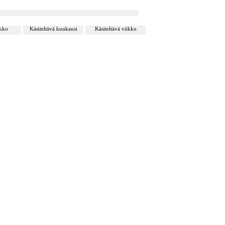
ikko
Käsiteltävä kuukausi
Käsiteltävä viikko