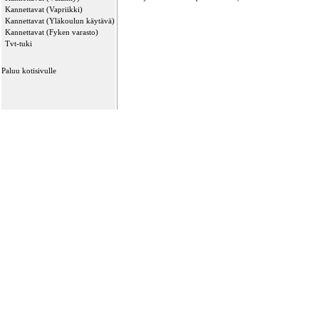
Kannettavat (Vapriikki)
Kannettavat (Yläkoulun käytävä)
Kannettavat (Fyken varasto)
Tvt-tuki
Paluu kotisivulle