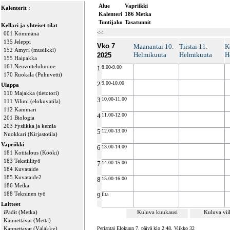
Alue
Vapriikki
Kalenterit :
Kalenteri
186 Metka
Tuntijako
Tasatunnit
Kellari ja yhteiset tilat
<<
001 Kömmänä
135 Jeleppi
Vko 7
Maanantai 10.
Tiistai 11.
K
152 Ämyri (musiikki)
Helmikuuta
Helmikuuta
H
2025
155 Haipakka
161 Neuvotteluhuone
1
8.00-9.00
170 Ruokala (Puhuvetti)
2
9.00-10.00
Ulappa
110 Majakka (tietotori)
3
10.00-11.00
111 Vilimi (elokuvatila)
112 Kammari
4
11.00-12.00
201 Biologia
203 Fysiikka ja kemia
5
12.00-13.00
Nuokkari (Kirjastotila)
Vapriikki
6
13.00-14.00
181 Kotitalous (Kööki)
183 Tekstiilityö
7
14.00-15.00
184 Kuvataide
185 Kuvataide2
8
15.00-16.00
186 Metka
188 Tekninen työ
9
Ilta
Laitteet
iPadit (Metka)
Kuluva kuukausi
Kuluva vi
Kannettavat (Mettä)
Kannettavat (Väläkky)
Perjantai Elokuun 7. päivä klo 2:48, Viikko 32