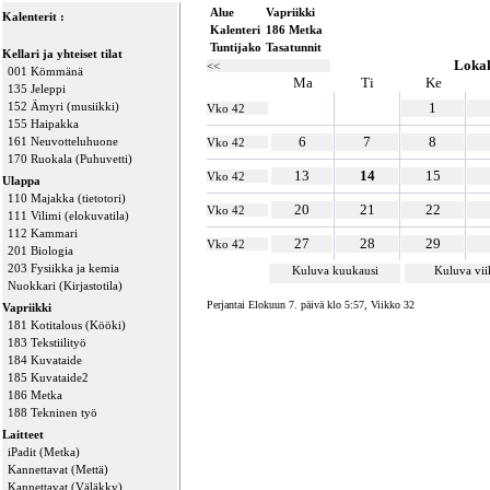
Alue
Vapriikki
Kalenterit :
Kalenteri
186 Metka
Tuntijako
Tasatunnit
Kellari ja yhteiset tilat
Loka
<<
001 Kömmänä
Ma
Ti
Ke
135 Jeleppi
152 Ämyri (musiikki)
1
Vko 42
155 Haipakka
6
7
8
161 Neuvotteluhuone
Vko 42
170 Ruokala (Puhuvetti)
13
14
15
Vko 42
Ulappa
110 Majakka (tietotori)
20
21
22
Vko 42
111 Vilimi (elokuvatila)
112 Kammari
27
28
29
Vko 42
201 Biologia
203 Fysiikka ja kemia
Kuluva kuukausi
Kuluva vi
Nuokkari (Kirjastotila)
Perjantai Elokuun 7. päivä klo 5:57, Viikko 32
Vapriikki
181 Kotitalous (Kööki)
183 Tekstiilityö
184 Kuvataide
185 Kuvataide2
186 Metka
188 Tekninen työ
Laitteet
iPadit (Metka)
Kannettavat (Mettä)
Kannettavat (Väläkky)