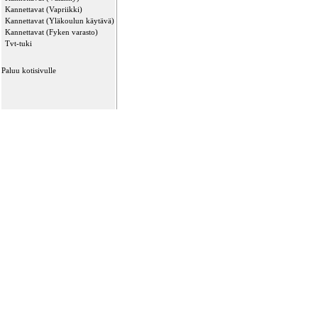
Kannettavat (Vapriikki)
Kannettavat (Yläkoulun käytävä)
Kannettavat (Fyken varasto)
Tvt-tuki
Paluu kotisivulle