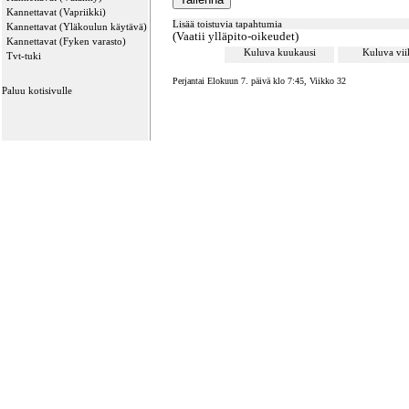
Kannettavat (Vapriikki)
Lisää toistuvia tapahtumia
Kannettavat (Yläkoulun käytävä)
(Vaatii ylläpito-oikeudet)
Kannettavat (Fyken varasto)
Kuluva kuukausi
Kuluva vi
Tvt-tuki
Perjantai Elokuun 7. päivä klo 7:45, Viikko 32
Paluu kotisivulle