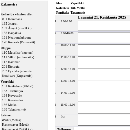
Alue
Vapriikki
Kalenterit :
Kalenteri
186 Metka
Tuntijako
Tasatunnit
Kellari ja yhteiset tilat
Lauantai 21. Kesäkuuta 2025
001 Kömmänä
1
8.00-9.00
135 Jeleppi
152 Ämyri (musiikki)
155 Haipakka
2
9.00-10.00
161 Neuvotteluhuone
170 Ruokala (Puhuvetti)
3
10.00-11.00
Ulappa
110 Majakka (tietotori)
111 Vilimi (elokuvatila)
4
11.00-12.00
112 Kammari
201 Biologia
5
12.00-13.00
203 Fysiikka ja kemia
Nuokkari (Kirjastotila)
6
13.00-14.00
Vapriikki
181 Kotitalous (Kööki)
183 Tekstiilityö
7
14.00-15.00
184 Kuvataide
185 Kuvataide2
186 Metka
8
15.00-16.00
188 Tekninen työ
Laitteet
9
Ilta
iPadit (Metka)
Kannettavat (Mettä)
Kannettavat (Väläkky)