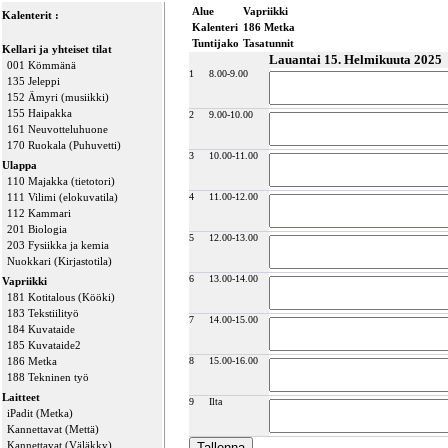
Alue
Vapriikki
Kalenterit :
Kalenteri
186 Metka
Tuntijako
Tasatunnit
Kellari ja yhteiset tilat
Lauantai 15. Helmikuuta 2025
001 Kömmänä
1
8.00-9.00
135 Jeleppi
152 Ämyri (musiikki)
155 Haipakka
2
9.00-10.00
161 Neuvotteluhuone
170 Ruokala (Puhuvetti)
3
10.00-11.00
Ulappa
110 Majakka (tietotori)
111 Vilimi (elokuvatila)
4
11.00-12.00
112 Kammari
201 Biologia
5
12.00-13.00
203 Fysiikka ja kemia
Nuokkari (Kirjastotila)
6
13.00-14.00
Vapriikki
181 Kotitalous (Kööki)
183 Tekstiilityö
7
14.00-15.00
184 Kuvataide
185 Kuvataide2
186 Metka
8
15.00-16.00
188 Tekninen työ
Laitteet
9
Ilta
iPadit (Metka)
Kannettavat (Mettä)
Kannettavat (Väläkky)