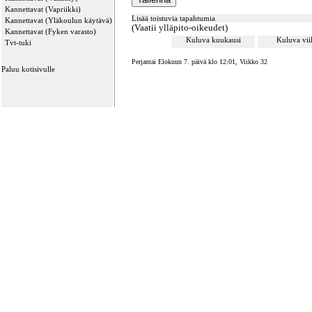
Kannettavat (Vapriikki)
Lisää toistuvia tapahtumia
Kannettavat (Yläkoulun käytävä)
(Vaatii ylläpito-oikeudet)
Kannettavat (Fyken varasto)
Kuluva kuukausi
Kuluva vi
Tvt-tuki
Perjantai Elokuun 7. päivä klo 12:01, Viikko 32
Paluu kotisivulle