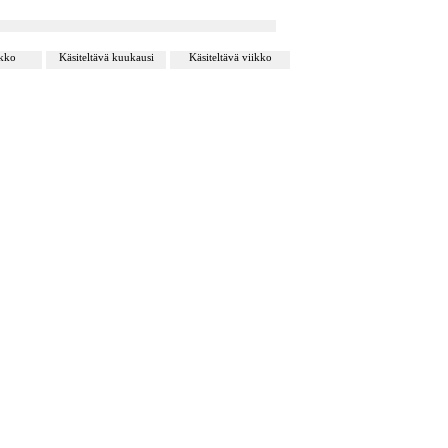
ikko
Käsiteltävä kuukausi
Käsiteltävä viikko