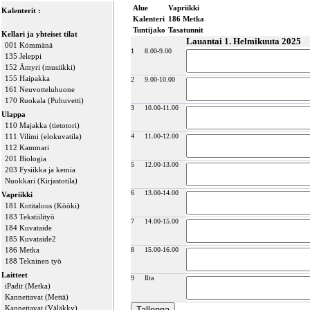
Alue
Vapriikki
Kalenterit :
Kalenteri
186 Metka
Tuntijako
Tasatunnit
Kellari ja yhteiset tilat
Lauantai 1. Helmikuuta 2025
001 Kömmänä
1
8.00-9.00
135 Jeleppi
152 Ämyri (musiikki)
155 Haipakka
2
9.00-10.00
161 Neuvotteluhuone
170 Ruokala (Puhuvetti)
3
10.00-11.00
Ulappa
110 Majakka (tietotori)
111 Vilimi (elokuvatila)
4
11.00-12.00
112 Kammari
201 Biologia
5
12.00-13.00
203 Fysiikka ja kemia
Nuokkari (Kirjastotila)
6
13.00-14.00
Vapriikki
181 Kotitalous (Kööki)
183 Tekstiilityö
7
14.00-15.00
184 Kuvataide
185 Kuvataide2
186 Metka
8
15.00-16.00
188 Tekninen työ
Laitteet
9
Ilta
iPadit (Metka)
Kannettavat (Mettä)
Kannettavat (Väläkky)