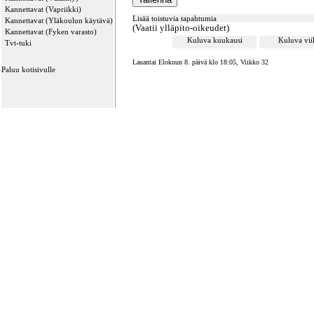
Kannettavat (Vapriikki)
Lisää toistuvia tapahtumia
Kannettavat (Yläkoulun käytävä)
(Vaatii ylläpito-oikeudet)
Kannettavat (Fyken varasto)
Kuluva kuukausi
Kuluva vi
Tvt-tuki
Lauantai Elokuun 8. päivä klo 18:05, Viikko 32
Paluu kotisivulle