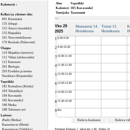
Alue
Vapriikki
Kalenterit :
Kalenteri
185 Kuvataide2
Tuntijako
Tasatunnit
Kellari ja yhteiset tilat
<<
001 Kömmänä
135 Jeleppi
Vko 29
Maanantai 14.
Tiistai 15.
K
152 Ämyri (musiikki)
Heinäkuuta
Heinäkuuta
H
2025
155 Haipakka
161 Neuvotteluhuone
1
8.00-9.00
170 Ruokala (Puhuvetti)
2
9.00-10.00
Ulappa
110 Majakka (tietotori)
3
10.00-11.00
111 Vilimi (elokuvatila)
112 Kammari
4
11.00-12.00
201 Biologia
203 Fysiikka ja kemia
5
12.00-13.00
Nuokkari (Kirjastotila)
Vapriikki
6
13.00-14.00
181 Kotitalous (Kööki)
183 Tekstiilityö
7
14.00-15.00
184 Kuvataide
185 Kuvataide2
8
15.00-16.00
186 Metka
188 Tekninen työ
9
Ilta
Laitteet
iPadit (Metka)
Kuluva kuukausi
Kuluva vi
Kannettavat (Mettä)
Kannettavat (Väläkky)
Perjantai Elokuun 7. päivä klo 1:46, Viikko 32