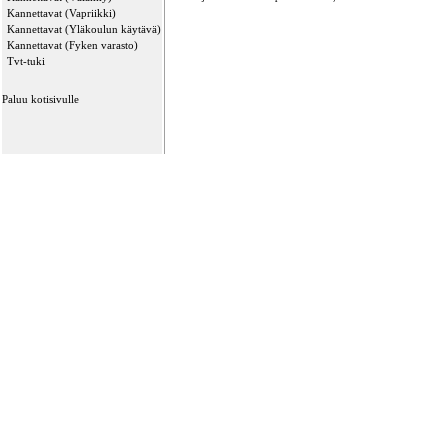
Kannettavat (Vapriikki)
Kannettavat (Yläkoulun käytävä)
Kannettavat (Fyken varasto)
Tvt-tuki
Paluu kotisivulle