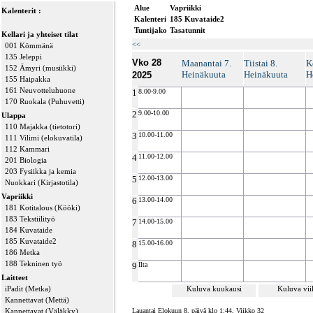
Alue
Vapriikki
Kalenterit :
Kalenteri
185 Kuvataide2
Tuntijako
Tasatunnit
Kellari ja yhteiset tilat
<<
001 Kömmänä
135 Jeleppi
Vko 28
Maanantai 7.
Tiistai 8.
K
152 Ämyri (musiikki)
Heinäkuuta
Heinäkuuta
H
2025
155 Haipakka
161 Neuvotteluhuone
1
8.00-9.00
170 Ruokala (Puhuvetti)
2
9.00-10.00
Ulappa
110 Majakka (tietotori)
3
10.00-11.00
111 Vilimi (elokuvatila)
112 Kammari
4
11.00-12.00
201 Biologia
203 Fysiikka ja kemia
5
12.00-13.00
Nuokkari (Kirjastotila)
Vapriikki
6
13.00-14.00
181 Kotitalous (Kööki)
183 Tekstiilityö
7
14.00-15.00
184 Kuvataide
185 Kuvataide2
8
15.00-16.00
186 Metka
188 Tekninen työ
9
Ilta
Laitteet
iPadit (Metka)
Kuluva kuukausi
Kuluva vi
Kannettavat (Mettä)
Kannettavat (Väläkky)
Lauantai Elokuun 8. päivä klo 1:44, Viikko 32