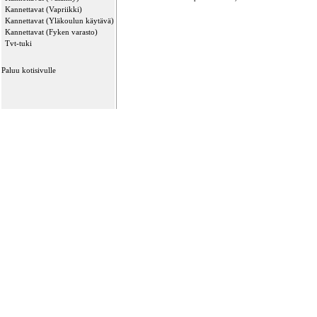
Kannettavat (Vapriikki)
Kannettavat (Yläkoulun käytävä)
Kannettavat (Fyken varasto)
Tvt-tuki
Paluu kotisivulle