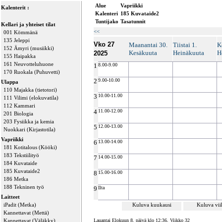
Alue
Vapriikki
Kalenterit :
Kalenteri
185 Kuvataide2
Tuntijako
Tasatunnit
Kellari ja yhteiset tilat
<<
001 Kömmänä
135 Jeleppi
Vko 27
Maanantai 30.
Tiistai 1.
K
152 Ämyri (musiikki)
Kesäkuuta
Heinäkuuta
H
2025
155 Haipakka
161 Neuvotteluhuone
1
8.00-9.00
170 Ruokala (Puhuvetti)
2
9.00-10.00
Ulappa
110 Majakka (tietotori)
3
10.00-11.00
111 Vilimi (elokuvatila)
112 Kammari
4
11.00-12.00
201 Biologia
203 Fysiikka ja kemia
5
12.00-13.00
Nuokkari (Kirjastotila)
Vapriikki
6
13.00-14.00
181 Kotitalous (Kööki)
183 Tekstiilityö
7
14.00-15.00
184 Kuvataide
185 Kuvataide2
8
15.00-16.00
186 Metka
188 Tekninen työ
9
Ilta
Laitteet
iPadit (Metka)
Kuluva kuukausi
Kuluva vi
Kannettavat (Mettä)
Kannettavat (Väläkky)
Lauantai Elokuun 8. päivä klo 12:36, Viikko 32