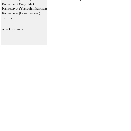
Kannettavat (Vapriikki)
Kannettavat (Yläkoulun käytävä)
Kannettavat (Fyken varasto)
Tvt-tuki
Paluu kotisivulle