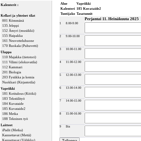
Alue
Vapriikki
Kalenterit :
Kalenteri
185 Kuvataide2
Tuntijako
Tasatunnit
Kellari ja yhteiset tilat
Perjantai 11. Heinäkuuta 2025
001 Kömmänä
1
8.00-9.00
135 Jeleppi
152 Ämyri (musiikki)
155 Haipakka
2
9.00-10.00
161 Neuvotteluhuone
170 Ruokala (Puhuvetti)
3
10.00-11.00
Ulappa
110 Majakka (tietotori)
111 Vilimi (elokuvatila)
4
11.00-12.00
112 Kammari
201 Biologia
5
12.00-13.00
203 Fysiikka ja kemia
Nuokkari (Kirjastotila)
6
13.00-14.00
Vapriikki
181 Kotitalous (Kööki)
183 Tekstiilityö
7
14.00-15.00
184 Kuvataide
185 Kuvataide2
186 Metka
8
15.00-16.00
188 Tekninen työ
Laitteet
9
Ilta
iPadit (Metka)
Kannettavat (Mettä)
Kannettavat (Väläkky)