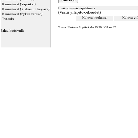
Kannettavat (Vapriikki)
Lisää toistuvia tapahtumia
Kannettavat (Yläkoulun käytävä)
(Vaatii ylläpito-oikeudet)
Kannettavat (Fyken varasto)
Kuluva kuukausi
Kuluva vi
Tvt-tuki
Torstai Elokuun 6. päivä klo 19:20, Viikko 32
Paluu kotisivulle