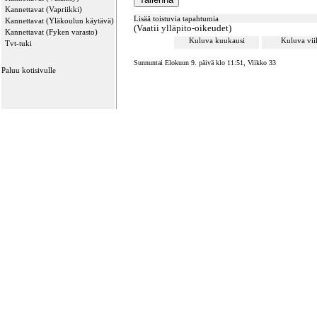
Kannettavat (Vapriikki)
Lisää toistuvia tapahtumia
Kannettavat (Yläkoulun käytävä)
(Vaatii ylläpito-oikeudet)
Kannettavat (Fyken varasto)
Kuluva kuukausi
Kuluva vi
Tvt-tuki
Sunnuntai Elokuun 9. päivä klo 11:51, Viikko 33
Paluu kotisivulle