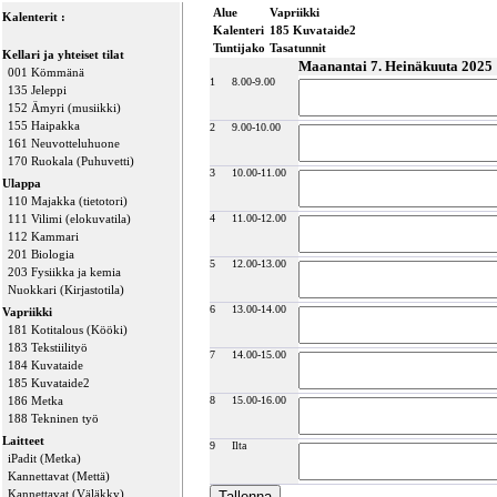
Alue
Vapriikki
Kalenterit :
Kalenteri
185 Kuvataide2
Tuntijako
Tasatunnit
Kellari ja yhteiset tilat
Maanantai 7. Heinäkuuta 2025
001 Kömmänä
1
8.00-9.00
135 Jeleppi
152 Ämyri (musiikki)
155 Haipakka
2
9.00-10.00
161 Neuvotteluhuone
170 Ruokala (Puhuvetti)
3
10.00-11.00
Ulappa
110 Majakka (tietotori)
111 Vilimi (elokuvatila)
4
11.00-12.00
112 Kammari
201 Biologia
5
12.00-13.00
203 Fysiikka ja kemia
Nuokkari (Kirjastotila)
6
13.00-14.00
Vapriikki
181 Kotitalous (Kööki)
183 Tekstiilityö
7
14.00-15.00
184 Kuvataide
185 Kuvataide2
186 Metka
8
15.00-16.00
188 Tekninen työ
Laitteet
9
Ilta
iPadit (Metka)
Kannettavat (Mettä)
Kannettavat (Väläkky)