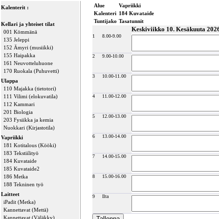
Alue
Vapriikki
Kalenterit :
Kalenteri
184 Kuvataide
Tuntijako
Tasatunnit
Kellari ja yhteiset tilat
Keskiviikko 10. Kesäkuuta 202
001 Kömmänä
1
8.00-9.00
135 Jeleppi
152 Ämyri (musiikki)
155 Haipakka
2
9.00-10.00
161 Neuvotteluhuone
170 Ruokala (Puhuvetti)
3
10.00-11.00
Ulappa
110 Majakka (tietotori)
111 Vilimi (elokuvatila)
4
11.00-12.00
112 Kammari
201 Biologia
5
12.00-13.00
203 Fysiikka ja kemia
Nuokkari (Kirjastotila)
6
13.00-14.00
Vapriikki
181 Kotitalous (Kööki)
183 Tekstiilityö
7
14.00-15.00
184 Kuvataide
185 Kuvataide2
186 Metka
8
15.00-16.00
188 Tekninen työ
Laitteet
9
Ilta
iPadit (Metka)
Kannettavat (Mettä)
Kannettavat (Väläkky)