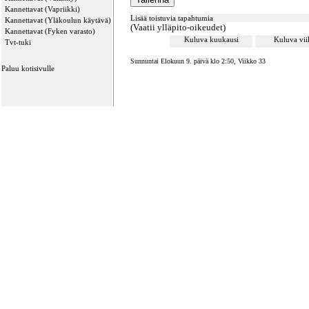
Kannettavat (Vapriikki)
Lisää toistuvia tapahtumia
Kannettavat (Yläkoulun käytävä)
(Vaatii ylläpito-oikeudet)
Kannettavat (Fyken varasto)
Kuluva kuukausi
Kuluva vi
Tvt-tuki
Sunnuntai Elokuun 9. päivä klo 2:50, Viikko 33
Paluu kotisivulle