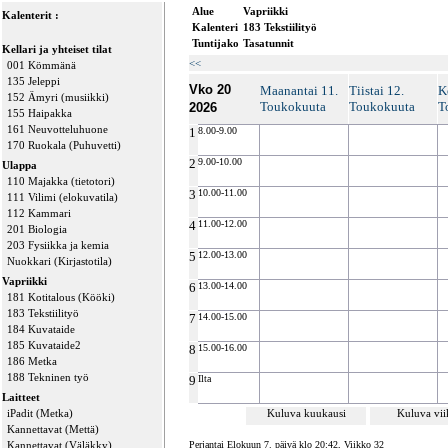
Alue
Vapriikki
Kalenterit :
Kalenteri
183 Tekstiilityö
Tuntijako
Tasatunnit
Kellari ja yhteiset tilat
<<
001 Kömmänä
135 Jeleppi
Vko 20
Maanantai 11.
Tiistai 12.
K
152 Ämyri (musiikki)
Toukokuuta
Toukokuuta
T
2026
155 Haipakka
161 Neuvotteluhuone
1
8.00-9.00
170 Ruokala (Puhuvetti)
2
9.00-10.00
Ulappa
110 Majakka (tietotori)
3
10.00-11.00
111 Vilimi (elokuvatila)
112 Kammari
4
11.00-12.00
201 Biologia
203 Fysiikka ja kemia
5
12.00-13.00
Nuokkari (Kirjastotila)
Vapriikki
6
13.00-14.00
181 Kotitalous (Kööki)
183 Tekstiilityö
7
14.00-15.00
184 Kuvataide
185 Kuvataide2
8
15.00-16.00
186 Metka
188 Tekninen työ
9
Ilta
Laitteet
iPadit (Metka)
Kuluva kuukausi
Kuluva vi
Kannettavat (Mettä)
Kannettavat (Väläkky)
Perjantai Elokuun 7. päivä klo 20:42, Viikko 32