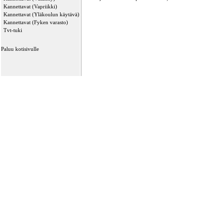
Kannettavat (Vapriikki)
Kannettavat (Yläkoulun käytävä)
Kannettavat (Fyken varasto)
Tvt-tuki
Paluu kotisivulle