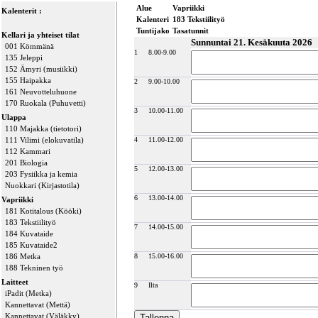
Alue
Vapriikki
Kalenterit :
Kalenteri
183 Tekstiilityö
Tuntijako
Tasatunnit
Kellari ja yhteiset tilat
Sunnuntai 21. Kesäkuuta 2026
001 Kömmänä
1
8.00-9.00
135 Jeleppi
152 Ämyri (musiikki)
155 Haipakka
2
9.00-10.00
161 Neuvotteluhuone
170 Ruokala (Puhuvetti)
3
10.00-11.00
Ulappa
110 Majakka (tietotori)
111 Vilimi (elokuvatila)
4
11.00-12.00
112 Kammari
201 Biologia
5
12.00-13.00
203 Fysiikka ja kemia
Nuokkari (Kirjastotila)
6
13.00-14.00
Vapriikki
181 Kotitalous (Kööki)
183 Tekstiilityö
7
14.00-15.00
184 Kuvataide
185 Kuvataide2
186 Metka
8
15.00-16.00
188 Tekninen työ
Laitteet
9
Ilta
iPadit (Metka)
Kannettavat (Mettä)
Kannettavat (Väläkky)