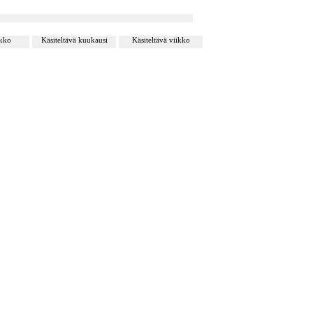
ikko
Käsiteltävä kuukausi
Käsiteltävä viikko