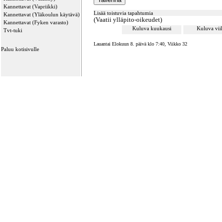
Kannettavat (Vapriikki)
Lisää toistuvia tapahtumia
Kannettavat (Yläkoulun käytävä)
(Vaatii ylläpito-oikeudet)
Kannettavat (Fyken varasto)
Kuluva kuukausi
Kuluva vi
Tvt-tuki
Lauantai Elokuun 8. päivä klo 7:40, Viikko 32
Paluu kotisivulle